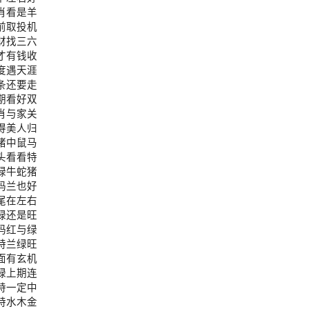
肖看是羊
前取投机
财找三六
才有钱收
度遇天涯
条还要走
期看好双
肖与家关
得美人归
猪中鼠马
头看看特
绿牛蛇猪
码兰也好
尾在左右
绿还是旺
码红与绿
特兰绿旺
面有玄机
绿上期连
特一定中
特水木金