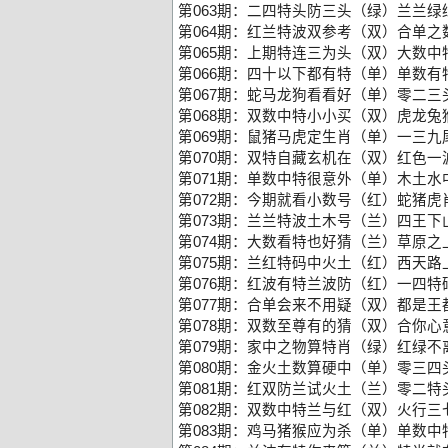
第063期：二四特头防三头（绿）兰兰绿
第064期：红兰特波双参考（双）合单之
第065期：上期特连三为头（双）大数中
第066期：四十以下都有特（单）单数有
第067期：蛇马龙狗看看好（单）零二三
第068期：双数中特小小买（双）虎龙兔
第069期：鼠猪马虎定生肖（单）一三九
第070期：双特自藏玄机在（双）红色一
第071期：单数中特很意外（单）木土水
第072期：今期就看小数号（红）蛇猪虎
第073期：兰兰特波土木号（兰）四王下
第074期：大数看特也好猜（兰）草原之
第075期：兰红特码中火土（红）西天路
第076期：红波有特兰波防（红）一四特
第077期：合单会来不用疑（双）都是王
第078期：双数至尊有的猜（双）合你心
第079期：家中之物算特肖（绿）红绿不
第080期：金火土数算硬中（单）零三四
第081期：红双防兰试火土（兰）零二特
第082期：双数中特兰与红（双）火行三
第083期：鸡马猪猴应为杀（单）单数中