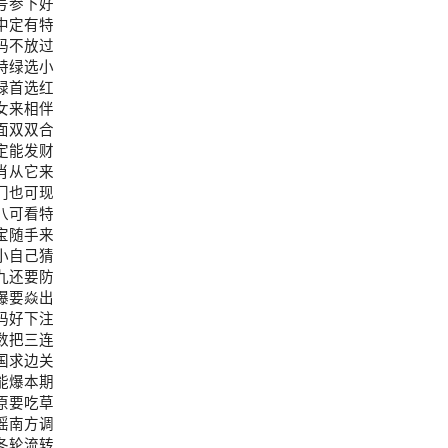
号参下好
中定有特
码不放过
特绿选小
绿首选红
女来相伴
面双双合
定能发财
肖从它来
门也可现
八可看特
宝随手来
小自己猜
九还要防
爆要焱出
码好下注
数把三连
国求边关
能爆本期
原要吃草
谣南方调
冬轮流转