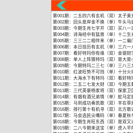
第001期：二五四六有玄机（双）太子美
第002期：回头是岸金不换（单）牛头马
第003期：今期生肖七字开（双）买八一
第004期：诗海经中有猛兽（单）十二生
第005期：三三二二相伴来（单）一二偏
第006期：本日挂历有玄机（单）三六一
第007期：看好特玛你有缘（双）金银财
第008期：单人上阵猜特玛（双）是大是
第009期：今期特玛二三七（单）三八三
第010期：红波旺势不可挡（单）十分火
第011期：大海水下有特玛（双）看好特
第012期：二五二七发大财（双）今期五
第013期：三代英豪杨家将（双）保家卫
第014期：有烟有酒兄弟情（单）蛇马定
第015期：马到成功奏凯歌（双）羊在草
第016期：排行第十有机寻（双）北方歌
第017期：马会选民尖嘴码（单）春夏秋
第018期：今期生肖旺东西（双）是双又
第019期：二八今期来送宝（单）虎入平