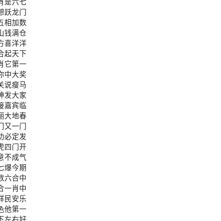
肖是六七
想跃龙门
五相加数
山钱满仓
方喜洋洋
合起天下
肖它第一
你中大奖
关说瘦马
神发大家
接嘉宾临
丽大地春
门又一门
功必定发
虎四门开
意不成气
七爆今期
数六合中
合一肖中
祥民安乐
色他第一
下左右好