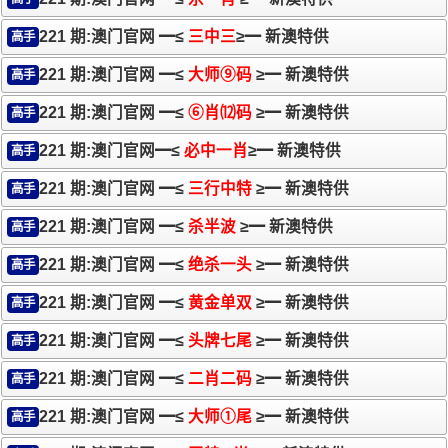
221 期:澳门官网 ━≤
三中三
≥━ 新澳特供
高手
221 期:澳门官网 ━≤
大师⑨码
≥━ 新澳特供
高手
221 期:澳门官网 ━≤
⑥肖⑿码
≥━ 新澳特供
高手
221 期:澳门官网━≤
必中一肖
≥━ 新澳特供
高手
221 期:澳门官网 ━≤
三行中特
≥━ 新澳特供
高手
221 期:澳门官网 ━≤
杀半波
≥━ 新澳特供
高手
221 期:澳门官网 ━≤
绝杀一头
≥━ 新澳特供
高手
221 期:澳门官网 ━≤
黄金单双
≥━ 新澳特供
高手
221 期:澳门官网 ━≤
头牌七尾
≥━ 新澳特供
高手
221 期:澳门官网 ━≤
二肖二码
≥━ 新澳特供
高手
221 期:澳门官网 ━≤
大师①尾
≥━ 新澳特供
高手