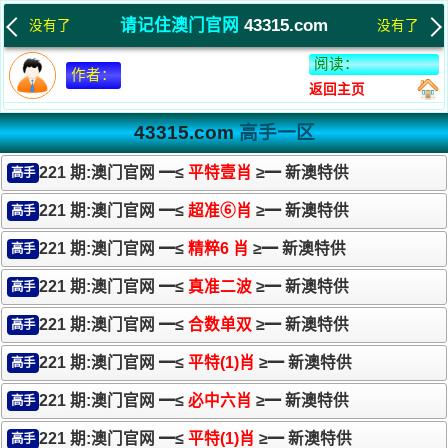
请记住澳门官网
43315.com
没有了
没有了
阅读：
作者：
返回主页
43315.com
高手一区
221 期:澳门官网 ━≤
平特壹肖
≥━ 新澳特供
高手
221 期:澳门官网 ━≤
超准⑥肖
≥━ 新澳特供
高手
221 期:澳门官网 ━≤
精粹6 肖
≥━ 新澳特供
高手
221 期:澳门官网 ━≤
真准二波
≥━ 新澳特供
高手
221 期:澳门官网 ━≤
合数单双
≥━ 新澳特供
高手
221 期:澳门官网 ━≤
平特(1)肖
≥━ 新澳特供
高手
221 期:澳门官网 ━≤
必中六肖
≥━ 新澳特供
高手
221 期:澳门官网 ━≤
平特(1)肖
≥━ 新澳特供
高手