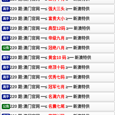
220 期:澳门官网 ━≤
强大三头
≥━ 新澳特供
高手
220 期:澳门官网 ━≤
富贵大小
≥━ 新澳特供
高手
220 期:澳门官网 ━≤
典型12码
≥━ 新澳特供
高手
220 期:澳门官网 ━≤
帝级九肖
≥━ 新澳特供
高手
220 期:澳门官网 ━≤
冠绝八肖
≥━ 新澳特供
公告
220 期:澳门官网 ━≤
黄金10 码
≥━ 新澳特供
高手
220 期:澳门官网 ━≤
绝顶十码
≥━ 新澳特供
高手
220 期:澳门官网 ━≤
优秀七码
≥━ 新澳特供
高手
220 期:澳门官网 ━≤
冠军七肖
≥━ 新澳特供
高手
220 期:澳门官网 ━≤
名满六肖
≥━ 新澳特供
高手
220 期:澳门官网 ━≤
名震七尾
≥━ 新澳特供
公告