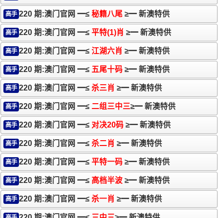
220 期:澳门官网 ━≤
秘籍八尾
≥━ 新澳特供
高手
220 期:澳门官网 ━≤
平特(1)肖
≥━ 新澳特供
高手
220 期:澳门官网 ━≤
江湖六肖
≥━ 新澳特供
高手
220 期:澳门官网 ━≤
五尾十码
≥━ 新澳特供
高手
220 期:澳门官网 ━≤
杀三肖
≥━ 新澳特供
高手
220 期:澳门官网 ━≤
二组三中三
≥━ 新澳特供
高手
220 期:澳门官网 ━≤
对决20码
≥━ 新澳特供
高手
220 期:澳门官网 ━≤
杀二肖
≥━ 新澳特供
高手
220 期:澳门官网 ━≤
平特一码
≥━ 新澳特供
高手
220 期:澳门官网 ━≤
高档半波
≥━ 新澳特供
高手
220 期:澳门官网 ━≤
杀一肖
≥━ 新澳特供
高手
220 期:澳门官网 ━≤
三中三
≥━ 新澳特供
高手