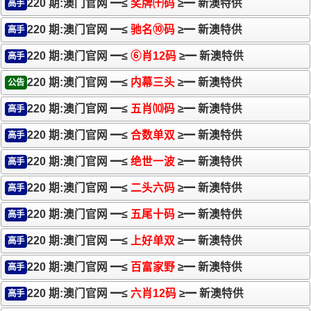
220 期:澳门官网 ━≤
奖牌㈩码
≥━ 新澳特供
高手
220 期:澳门官网 ━≤
驰名⑩码
≥━ 新澳特供
高手
220 期:澳门官网 ━≤
⑥肖12码
≥━ 新澳特供
高手
220 期:澳门官网 ━≤
内幕三头
≥━ 新澳特供
公告
220 期:澳门官网 ━≤
五肖⑽码
≥━ 新澳特供
高手
220 期:澳门官网 ━≤
合数单双
≥━ 新澳特供
高手
220 期:澳门官网 ━≤
绝世一波
≥━ 新澳特供
高手
220 期:澳门官网 ━≤
二头六码
≥━ 新澳特供
高手
220 期:澳门官网 ━≤
五尾十码
≥━ 新澳特供
高手
220 期:澳门官网 ━≤
上好单双
≥━ 新澳特供
高手
220 期:澳门官网 ━≤
百富家野
≥━ 新澳特供
高手
220 期:澳门官网 ━≤
六肖12码
≥━ 新澳特供
高手