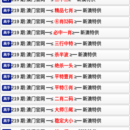
219 期:澳门官网 ━≤
精品七肖
≥━ 新澳特供
高手
219 期:澳门官网 ━≤
⑥肖⑿码
≥━ 新澳特供
高手
219 期:澳门官网━≤
必中一肖
≥━ 新澳特供
高手
219 期:澳门官网 ━≤
三行中特
≥━ 新澳特供
高手
219 期:澳门官网 ━≤
杀半波
≥━ 新澳特供
高手
219 期:澳门官网 ━≤
绝杀一头
≥━ 新澳特供
高手
219 期:澳门官网 ━≤
平特壹肖
≥━ 新澳特供
高手
219 期:澳门官网 ━≤
平特①肖
≥━ 新澳特供
高手
219 期:澳门官网 ━≤
二肖二码
≥━ 新澳特供
高手
219 期:澳门官网 ━≤
大师①尾
≥━ 新澳特供
高手
219 期:澳门官网 ━≤
稳定大小
≥━ 新澳特供
高手