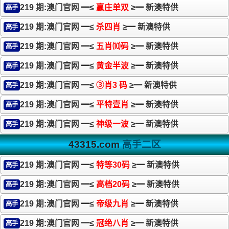
219 期:澳门官网 ━≤
赢庄单双
≥━ 新澳特供
高手
219 期:澳门官网 ━≤
杀四肖
≥━ 新澳特供
高手
219 期:澳门官网 ━≤
五肖⑽码
≥━ 新澳特供
高手
219 期:澳门官网 ━≤
黄金半波
≥━ 新澳特供
高手
219 期:澳门官网 ━≤
③肖3 码
≥━ 新澳特供
高手
219 期:澳门官网 ━≤
平特壹肖
≥━ 新澳特供
高手
219 期:澳门官网 ━≤
神级一波
≥━ 新澳特供
高手
43315.com
高手二区
219 期:澳门官网 ━≤
特等30码
≥━ 新澳特供
高手
219 期:澳门官网 ━≤
高档20码
≥━ 新澳特供
高手
219 期:澳门官网 ━≤
帝级九肖
≥━ 新澳特供
高手
219 期:澳门官网 ━≤
冠绝八肖
≥━ 新澳特供
高手