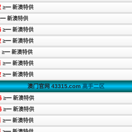
双
≥━ 新澳特供
≥━ 新澳特供
码
≥━ 新澳特供
波
≥━ 新澳特供
码
≥━ 新澳特供
肖
≥━ 新澳特供
波
≥━ 新澳特供
澳门官网
43315.com
高手二区
码
≥━ 新澳特供
码
≥━ 新澳特供
肖
≥━ 新澳特供
肖
≥━ 新澳特供