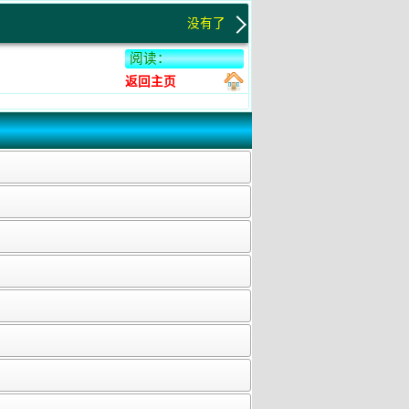
没有了
阅读：
返回主页