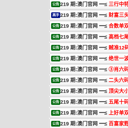
219 期:澳门官网 ━≤
三行中
公告
219 期:澳门官网 ━≤
财富三
高手
219 期:澳门官网 ━≤
合数单
公告
219 期:澳门官网 ━≤
高档七
公告
219 期:澳门官网 ━≤
贼准12
公告
219 期:澳门官网 ━≤
绝世一
公告
219 期:澳门官网 ━≤
③肖六
公告
219 期:澳门官网 ━≤
二头六
公告
219 期:澳门官网 ━≤
顶尖大
公告
219 期:澳门官网 ━≤
五尾十
公告
219 期:澳门官网 ━≤
上好单
公告
219 期:澳门官网 ━≤
百富家
公告