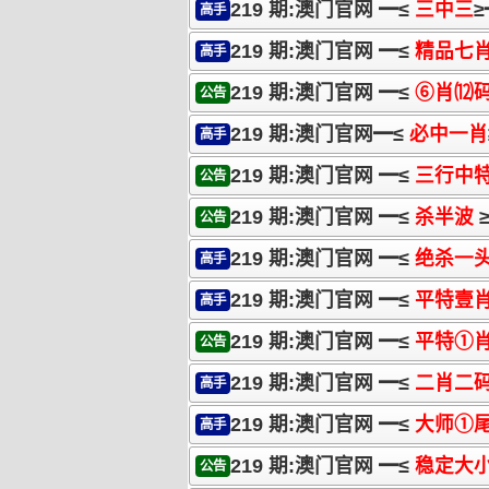
219 期:澳门官网 ━≤
三中三
高手
219 期:澳门官网 ━≤
精品七
高手
219 期:澳门官网 ━≤
⑥肖⑿
公告
219 期:澳门官网━≤
必中一肖
高手
219 期:澳门官网 ━≤
三行中
公告
219 期:澳门官网 ━≤
杀半波
公告
219 期:澳门官网 ━≤
绝杀一
高手
219 期:澳门官网 ━≤
平特壹
高手
219 期:澳门官网 ━≤
平特①
公告
219 期:澳门官网 ━≤
二肖二
高手
219 期:澳门官网 ━≤
大师①
高手
219 期:澳门官网 ━≤
稳定大
公告