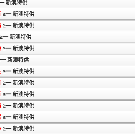
≥━ 新澳特供
肖
≥━ 新澳特供
码
≥━ 新澳特供
≥━ 新澳特供
特
≥━ 新澳特供
≥━ 新澳特供
头
≥━ 新澳特供
肖
≥━ 新澳特供
肖
≥━ 新澳特供
码
≥━ 新澳特供
尾
≥━ 新澳特供
小
≥━ 新澳特供