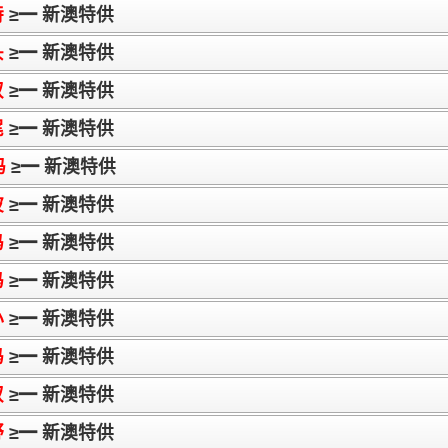
特
≥━ 新澳特供
头
≥━ 新澳特供
双
≥━ 新澳特供
尾
≥━ 新澳特供
码
≥━ 新澳特供
波
≥━ 新澳特供
码
≥━ 新澳特供
码
≥━ 新澳特供
小
≥━ 新澳特供
码
≥━ 新澳特供
双
≥━ 新澳特供
野
≥━ 新澳特供