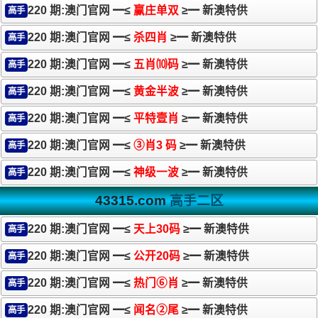
220 期:澳门官网 ━≤
赢庄单双
≥━ 新澳特供
高手
220 期:澳门官网 ━≤
杀四肖
≥━ 新澳特供
高手
220 期:澳门官网 ━≤
五肖⑽码
≥━ 新澳特供
高手
220 期:澳门官网 ━≤
黄金半波
≥━ 新澳特供
高手
220 期:澳门官网 ━≤
平特壹肖
≥━ 新澳特供
高手
220 期:澳门官网 ━≤
③肖3 码
≥━ 新澳特供
高手
220 期:澳门官网 ━≤
神级一波
≥━ 新澳特供
高手
43315.com
高手二区
220 期:澳门官网 ━≤
天上30码
≥━ 新澳特供
高手
220 期:澳门官网 ━≤
公开20码
≥━ 新澳特供
高手
220 期:澳门官网 ━≤
热门⑥肖
≥━ 新澳特供
高手
220 期:澳门官网 ━≤
闻名②尾
≥━ 新澳特供
高手