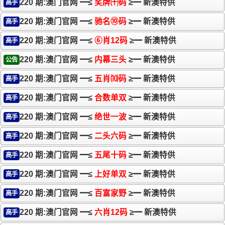
220 期:澳门官网 ━≤
奖牌㈩码
≥━ 新澳特供
高手
220 期:澳门官网 ━≤
驰名⑩码
≥━ 新澳特供
高手
220 期:澳门官网 ━≤
⑥肖12码
≥━ 新澳特供
高手
220 期:澳门官网 ━≤
内幕三头
≥━ 新澳特供
公告
220 期:澳门官网 ━≤
五肖⑽码
≥━ 新澳特供
高手
220 期:澳门官网 ━≤
合数单双
≥━ 新澳特供
高手
220 期:澳门官网 ━≤
绝世一波
≥━ 新澳特供
高手
220 期:澳门官网 ━≤
二头六码
≥━ 新澳特供
高手
220 期:澳门官网 ━≤
五尾十码
≥━ 新澳特供
高手
220 期:澳门官网 ━≤
上好单双
≥━ 新澳特供
高手
220 期:澳门官网 ━≤
百富家野
≥━ 新澳特供
高手
220 期:澳门官网 ━≤
六肖12码
≥━ 新澳特供
高手