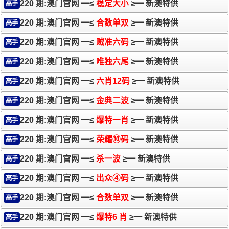
220 期:澳门官网 ━≤
稳定大小
≥━ 新澳特供
高手
220 期:澳门官网 ━≤
合数单双
≥━ 新澳特供
高手
220 期:澳门官网 ━≤
贼准六码
≥━ 新澳特供
高手
220 期:澳门官网 ━≤
唯独六尾
≥━ 新澳特供
高手
220 期:澳门官网 ━≤
六肖12码
≥━ 新澳特供
高手
220 期:澳门官网 ━≤
金典二波
≥━ 新澳特供
高手
220 期:澳门官网 ━≤
爆特一肖
≥━ 新澳特供
高手
220 期:澳门官网 ━≤
荣耀⑩码
≥━ 新澳特供
高手
220 期:澳门官网 ━≤
杀一波
≥━ 新澳特供
高手
220 期:澳门官网 ━≤
出众④码
≥━ 新澳特供
高手
220 期:澳门官网 ━≤
合数单双
≥━ 新澳特供
高手
220 期:澳门官网 ━≤
爆特6 肖
≥━ 新澳特供
高手