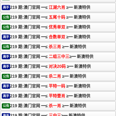
219 期:澳门官网 ━≤
江湖六肖
≥━ 新澳特供
高手
219 期:澳门官网 ━≤
五尾十码
≥━ 新澳特供
公告
219 期:澳门官网 ━≤
优秀单双
≥━ 新澳特供
公告
219 期:澳门官网 ━≤
合数单双
≥━ 新澳特供
高手
219 期:澳门官网 ━≤
杀三肖
≥━ 新澳特供
公告
219 期:澳门官网 ━≤
二组三中三
≥━ 新澳特供
高手
219 期:澳门官网 ━≤
对决20码
≥━ 新澳特供
高手
219 期:澳门官网 ━≤
杀二肖
≥━ 新澳特供
公告
219 期:澳门官网 ━≤
平特一码
≥━ 新澳特供
高手
219 期:澳门官网 ━≤
平特壹肖
≥━ 新澳特供
高手
219 期:澳门官网 ━≤
杀一肖
≥━ 新澳特供
公告
219 期:澳门官网 ━≤
三中三
≥━ 新澳特供
高手