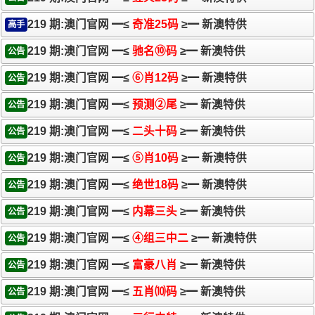
219 期:澳门官网 ━≤
奇准25码
≥━ 新澳特供
高手
219 期:澳门官网 ━≤
驰名⑩码
≥━ 新澳特供
公告
219 期:澳门官网 ━≤
⑥肖12码
≥━ 新澳特供
公告
219 期:澳门官网 ━≤
预测②尾
≥━ 新澳特供
公告
219 期:澳门官网 ━≤
二头十码
≥━ 新澳特供
公告
219 期:澳门官网 ━≤
⑤肖10码
≥━ 新澳特供
公告
219 期:澳门官网 ━≤
绝世18码
≥━ 新澳特供
公告
219 期:澳门官网 ━≤
内幕三头
≥━ 新澳特供
公告
219 期:澳门官网 ━≤
④组三中二
≥━ 新澳特供
公告
219 期:澳门官网 ━≤
富豪八肖
≥━ 新澳特供
公告
219 期:澳门官网 ━≤
五肖⑽码
≥━ 新澳特供
公告