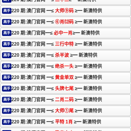
220 期:澳门官网 ━≤
大师⑨码
≥━ 新澳特供
高手
220 期:澳门官网 ━≤
⑥肖⑿码
≥━ 新澳特供
高手
220 期:澳门官网━≤
必中一肖
≥━ 新澳特供
高手
220 期:澳门官网 ━≤
三行中特
≥━ 新澳特供
高手
220 期:澳门官网 ━≤
杀半波
≥━ 新澳特供
高手
220 期:澳门官网 ━≤
绝杀一头
≥━ 新澳特供
高手
220 期:澳门官网 ━≤
黄金单双
≥━ 新澳特供
高手
220 期:澳门官网 ━≤
头牌七尾
≥━ 新澳特供
高手
220 期:澳门官网 ━≤
二肖二码
≥━ 新澳特供
高手
220 期:澳门官网 ━≤
大师①尾
≥━ 新澳特供
高手
220 期:澳门官网 ━≤
平特 1肖
≥━ 新澳特供
高手