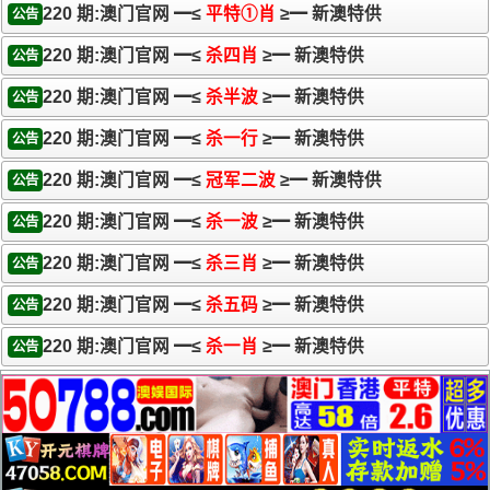
220 期:澳门官网 ━≤
平特①肖
≥━ 新澳特供
公告
220 期:澳门官网 ━≤
杀四肖
≥━ 新澳特供
公告
220 期:澳门官网 ━≤
杀半波
≥━ 新澳特供
公告
220 期:澳门官网 ━≤
杀一行
≥━ 新澳特供
公告
220 期:澳门官网 ━≤
冠军二波
≥━ 新澳特供
公告
220 期:澳门官网 ━≤
杀一波
≥━ 新澳特供
公告
220 期:澳门官网 ━≤
杀三肖
≥━ 新澳特供
公告
220 期:澳门官网 ━≤
杀五码
≥━ 新澳特供
公告
220 期:澳门官网 ━≤
杀一肖
≥━ 新澳特供
公告