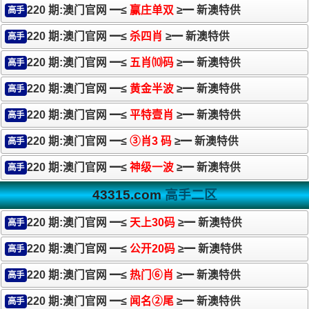
220 期:澳门官网 ━≤
赢庄单双
≥━ 新澳特供
高手
220 期:澳门官网 ━≤
杀四肖
≥━ 新澳特供
高手
220 期:澳门官网 ━≤
五肖⑽码
≥━ 新澳特供
高手
220 期:澳门官网 ━≤
黄金半波
≥━ 新澳特供
高手
220 期:澳门官网 ━≤
平特壹肖
≥━ 新澳特供
高手
220 期:澳门官网 ━≤
③肖3 码
≥━ 新澳特供
高手
220 期:澳门官网 ━≤
神级一波
≥━ 新澳特供
高手
43315.com
高手二区
220 期:澳门官网 ━≤
天上30码
≥━ 新澳特供
高手
220 期:澳门官网 ━≤
公开20码
≥━ 新澳特供
高手
220 期:澳门官网 ━≤
热门⑥肖
≥━ 新澳特供
高手
220 期:澳门官网 ━≤
闻名②尾
≥━ 新澳特供
高手