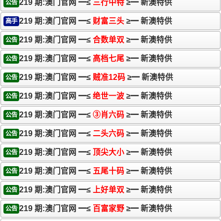
219 期:澳门官网 ━≤
三行中特
≥━ 新澳特供
公告
219 期:澳门官网 ━≤
财富三头
≥━ 新澳特供
高手
219 期:澳门官网 ━≤
合数单双
≥━ 新澳特供
公告
219 期:澳门官网 ━≤
高档七尾
≥━ 新澳特供
公告
219 期:澳门官网 ━≤
贼准12码
≥━ 新澳特供
公告
219 期:澳门官网 ━≤
绝世一波
≥━ 新澳特供
公告
219 期:澳门官网 ━≤
③肖六码
≥━ 新澳特供
公告
219 期:澳门官网 ━≤
二头六码
≥━ 新澳特供
公告
219 期:澳门官网 ━≤
顶尖大小
≥━ 新澳特供
公告
219 期:澳门官网 ━≤
五尾十码
≥━ 新澳特供
公告
219 期:澳门官网 ━≤
上好单双
≥━ 新澳特供
公告
219 期:澳门官网 ━≤
百富家野
≥━ 新澳特供
公告