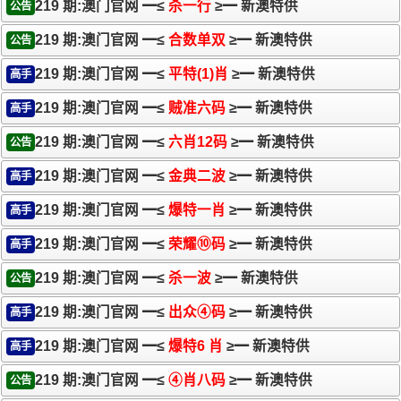
219 期:澳门官网 ━≤
杀一行
≥━ 新澳特供
公告
219 期:澳门官网 ━≤
合数单双
≥━ 新澳特供
公告
219 期:澳门官网 ━≤
平特(1)肖
≥━ 新澳特供
高手
219 期:澳门官网 ━≤
贼准六码
≥━ 新澳特供
高手
219 期:澳门官网 ━≤
六肖12码
≥━ 新澳特供
公告
219 期:澳门官网 ━≤
金典二波
≥━ 新澳特供
高手
219 期:澳门官网 ━≤
爆特一肖
≥━ 新澳特供
高手
219 期:澳门官网 ━≤
荣耀⑩码
≥━ 新澳特供
高手
219 期:澳门官网 ━≤
杀一波
≥━ 新澳特供
公告
219 期:澳门官网 ━≤
出众④码
≥━ 新澳特供
高手
219 期:澳门官网 ━≤
爆特6 肖
≥━ 新澳特供
高手
219 期:澳门官网 ━≤
④肖八码
≥━ 新澳特供
公告