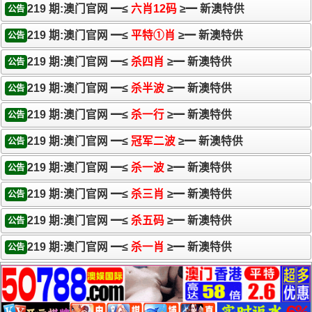
219 期:澳门官网 ━≤
六肖12码
≥━ 新澳特供
公告
219 期:澳门官网 ━≤
平特①肖
≥━ 新澳特供
公告
219 期:澳门官网 ━≤
杀四肖
≥━ 新澳特供
公告
219 期:澳门官网 ━≤
杀半波
≥━ 新澳特供
公告
219 期:澳门官网 ━≤
杀一行
≥━ 新澳特供
公告
219 期:澳门官网 ━≤
冠军二波
≥━ 新澳特供
公告
219 期:澳门官网 ━≤
杀一波
≥━ 新澳特供
公告
219 期:澳门官网 ━≤
杀三肖
≥━ 新澳特供
公告
219 期:澳门官网 ━≤
杀五码
≥━ 新澳特供
公告
219 期:澳门官网 ━≤
杀一肖
≥━ 新澳特供
公告