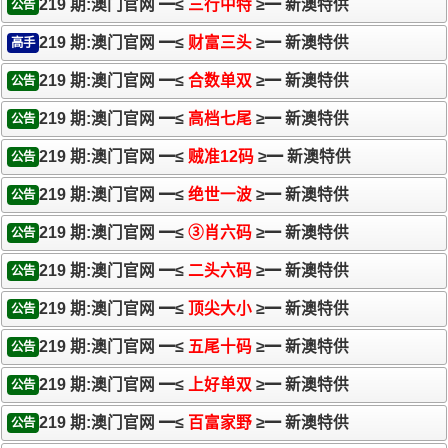
219 期:澳门官网 ━≤
三行中特
≥━ 新澳特供
公告
219 期:澳门官网 ━≤
财富三头
≥━ 新澳特供
高手
219 期:澳门官网 ━≤
合数单双
≥━ 新澳特供
公告
219 期:澳门官网 ━≤
高档七尾
≥━ 新澳特供
公告
219 期:澳门官网 ━≤
贼准12码
≥━ 新澳特供
公告
219 期:澳门官网 ━≤
绝世一波
≥━ 新澳特供
公告
219 期:澳门官网 ━≤
③肖六码
≥━ 新澳特供
公告
219 期:澳门官网 ━≤
二头六码
≥━ 新澳特供
公告
219 期:澳门官网 ━≤
顶尖大小
≥━ 新澳特供
公告
219 期:澳门官网 ━≤
五尾十码
≥━ 新澳特供
公告
219 期:澳门官网 ━≤
上好单双
≥━ 新澳特供
公告
219 期:澳门官网 ━≤
百富家野
≥━ 新澳特供
公告