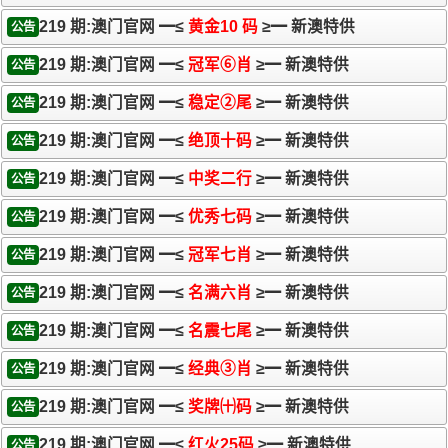
219 期:澳门官网 ━≤
黄金10 码
≥━ 新澳特供
公告
219 期:澳门官网 ━≤
冠军⑥肖
≥━ 新澳特供
公告
219 期:澳门官网 ━≤
稳定②尾
≥━ 新澳特供
公告
219 期:澳门官网 ━≤
绝顶十码
≥━ 新澳特供
公告
219 期:澳门官网 ━≤
中奖二行
≥━ 新澳特供
公告
219 期:澳门官网 ━≤
优秀七码
≥━ 新澳特供
公告
219 期:澳门官网 ━≤
冠军七肖
≥━ 新澳特供
公告
219 期:澳门官网 ━≤
名满六肖
≥━ 新澳特供
公告
219 期:澳门官网 ━≤
名震七尾
≥━ 新澳特供
公告
219 期:澳门官网 ━≤
经典③肖
≥━ 新澳特供
公告
219 期:澳门官网 ━≤
奖牌㈩码
≥━ 新澳特供
公告
219 期:澳门官网 ━≤
红火25码
≥━ 新澳特供
公告