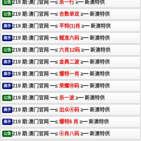
219 期:澳门官网 ━≤
杀一行
≥━ 新澳特供
公告
219 期:澳门官网 ━≤
合数单双
≥━ 新澳特供
公告
219 期:澳门官网 ━≤
平特(1)肖
≥━ 新澳特供
高手
219 期:澳门官网 ━≤
贼准六码
≥━ 新澳特供
高手
219 期:澳门官网 ━≤
六肖12码
≥━ 新澳特供
公告
219 期:澳门官网 ━≤
金典二波
≥━ 新澳特供
高手
219 期:澳门官网 ━≤
爆特一肖
≥━ 新澳特供
高手
219 期:澳门官网 ━≤
荣耀⑩码
≥━ 新澳特供
高手
219 期:澳门官网 ━≤
杀一波
≥━ 新澳特供
公告
219 期:澳门官网 ━≤
出众④码
≥━ 新澳特供
高手
219 期:澳门官网 ━≤
爆特6 肖
≥━ 新澳特供
高手
219 期:澳门官网 ━≤
④肖八码
≥━ 新澳特供
公告