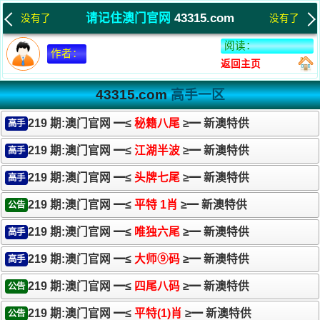
请记住澳门官网
43315.com
没有了
没有了
阅读：
作者：
返回主页
43315.com
高手一区
219 期:澳门官网 ━≤
秘籍八尾
≥━ 新澳特供
高手
219 期:澳门官网 ━≤
江湖半波
≥━ 新澳特供
高手
219 期:澳门官网 ━≤
头牌七尾
≥━ 新澳特供
高手
219 期:澳门官网 ━≤
平特 1肖
≥━ 新澳特供
公告
219 期:澳门官网 ━≤
唯独六尾
≥━ 新澳特供
高手
219 期:澳门官网 ━≤
大师⑨码
≥━ 新澳特供
高手
219 期:澳门官网 ━≤
四尾八码
≥━ 新澳特供
公告
219 期:澳门官网 ━≤
平特(1)肖
≥━ 新澳特供
公告