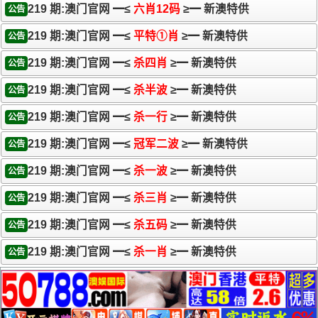
219 期:澳门官网 ━≤
六肖12码
≥━ 新澳特供
公告
219 期:澳门官网 ━≤
平特①肖
≥━ 新澳特供
公告
219 期:澳门官网 ━≤
杀四肖
≥━ 新澳特供
公告
219 期:澳门官网 ━≤
杀半波
≥━ 新澳特供
公告
219 期:澳门官网 ━≤
杀一行
≥━ 新澳特供
公告
219 期:澳门官网 ━≤
冠军二波
≥━ 新澳特供
公告
219 期:澳门官网 ━≤
杀一波
≥━ 新澳特供
公告
219 期:澳门官网 ━≤
杀三肖
≥━ 新澳特供
公告
219 期:澳门官网 ━≤
杀五码
≥━ 新澳特供
公告
219 期:澳门官网 ━≤
杀一肖
≥━ 新澳特供
公告