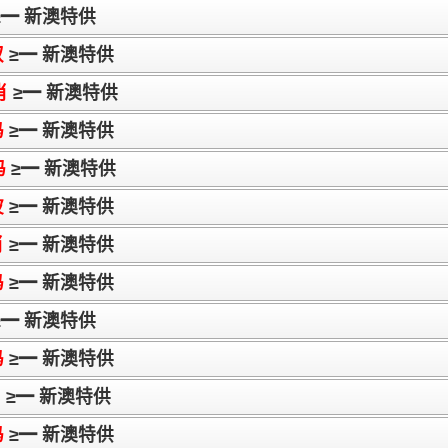
≥━ 新澳特供
双
≥━ 新澳特供
肖
≥━ 新澳特供
码
≥━ 新澳特供
码
≥━ 新澳特供
波
≥━ 新澳特供
肖
≥━ 新澳特供
码
≥━ 新澳特供
≥━ 新澳特供
码
≥━ 新澳特供
肖
≥━ 新澳特供
码
≥━ 新澳特供