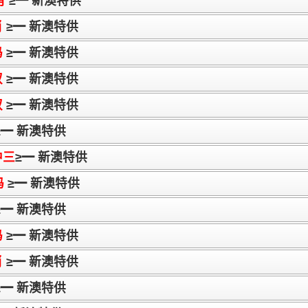
肖
≥━ 新澳特供
肖
≥━ 新澳特供
码
≥━ 新澳特供
双
≥━ 新澳特供
双
≥━ 新澳特供
≥━ 新澳特供
中三
≥━ 新澳特供
码
≥━ 新澳特供
≥━ 新澳特供
码
≥━ 新澳特供
肖
≥━ 新澳特供
≥━ 新澳特供