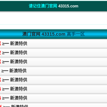
请记住澳门官网
43315.com
澳门官网
43315.com
高手一区
尾
≥━ 新澳特供
波
≥━ 新澳特供
尾
≥━ 新澳特供
肖
≥━ 新澳特供
尾
≥━ 新澳特供
码
≥━ 新澳特供
码
≥━ 新澳特供