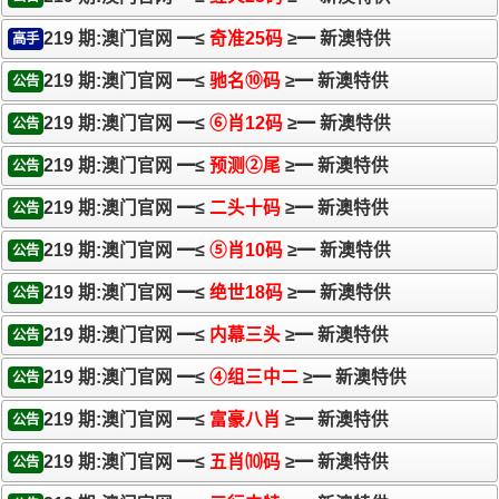
219 期:澳门官网 ━≤
奇准25码
≥━ 新澳特供
高手
219 期:澳门官网 ━≤
驰名⑩码
≥━ 新澳特供
公告
219 期:澳门官网 ━≤
⑥肖12码
≥━ 新澳特供
公告
219 期:澳门官网 ━≤
预测②尾
≥━ 新澳特供
公告
219 期:澳门官网 ━≤
二头十码
≥━ 新澳特供
公告
219 期:澳门官网 ━≤
⑤肖10码
≥━ 新澳特供
公告
219 期:澳门官网 ━≤
绝世18码
≥━ 新澳特供
公告
219 期:澳门官网 ━≤
内幕三头
≥━ 新澳特供
公告
219 期:澳门官网 ━≤
④组三中二
≥━ 新澳特供
公告
219 期:澳门官网 ━≤
富豪八肖
≥━ 新澳特供
公告
219 期:澳门官网 ━≤
五肖⑽码
≥━ 新澳特供
公告