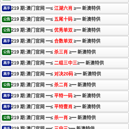
219 期:澳门官网 ━≤
江湖六肖
≥━ 新澳特供
高手
219 期:澳门官网 ━≤
五尾十码
≥━ 新澳特供
公告
219 期:澳门官网 ━≤
优秀单双
≥━ 新澳特供
公告
219 期:澳门官网 ━≤
合数单双
≥━ 新澳特供
高手
219 期:澳门官网 ━≤
杀三肖
≥━ 新澳特供
公告
219 期:澳门官网 ━≤
二组三中三
≥━ 新澳特供
高手
219 期:澳门官网 ━≤
对决20码
≥━ 新澳特供
高手
219 期:澳门官网 ━≤
杀二肖
≥━ 新澳特供
公告
219 期:澳门官网 ━≤
平特一码
≥━ 新澳特供
高手
219 期:澳门官网 ━≤
平特壹肖
≥━ 新澳特供
高手
219 期:澳门官网 ━≤
杀一肖
≥━ 新澳特供
公告
219 期:澳门官网 ━≤
三中三
≥━ 新澳特供
高手