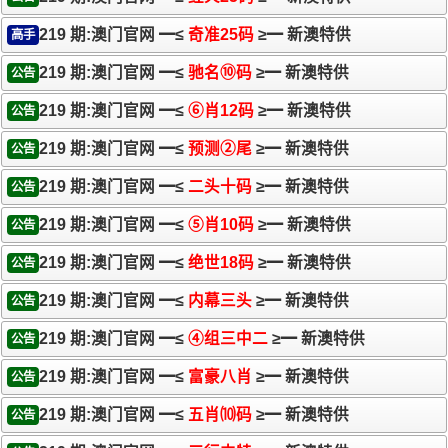
219 期:澳门官网 ━≤
奇准25码
≥━ 新澳特供
高手
219 期:澳门官网 ━≤
驰名⑩码
≥━ 新澳特供
公告
219 期:澳门官网 ━≤
⑥肖12码
≥━ 新澳特供
公告
219 期:澳门官网 ━≤
预测②尾
≥━ 新澳特供
公告
219 期:澳门官网 ━≤
二头十码
≥━ 新澳特供
公告
219 期:澳门官网 ━≤
⑤肖10码
≥━ 新澳特供
公告
219 期:澳门官网 ━≤
绝世18码
≥━ 新澳特供
公告
219 期:澳门官网 ━≤
内幕三头
≥━ 新澳特供
公告
219 期:澳门官网 ━≤
④组三中二
≥━ 新澳特供
公告
219 期:澳门官网 ━≤
富豪八肖
≥━ 新澳特供
公告
219 期:澳门官网 ━≤
五肖⑽码
≥━ 新澳特供
公告