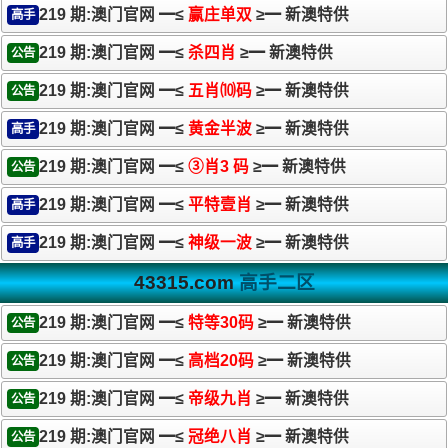
219 期:澳门官网 ━≤
赢庄单双
≥━ 新澳特供
高手
219 期:澳门官网 ━≤
杀四肖
≥━ 新澳特供
公告
219 期:澳门官网 ━≤
五肖⑽码
≥━ 新澳特供
公告
219 期:澳门官网 ━≤
黄金半波
≥━ 新澳特供
高手
219 期:澳门官网 ━≤
③肖3 码
≥━ 新澳特供
公告
219 期:澳门官网 ━≤
平特壹肖
≥━ 新澳特供
高手
219 期:澳门官网 ━≤
神级一波
≥━ 新澳特供
高手
43315.com
高手二区
219 期:澳门官网 ━≤
特等30码
≥━ 新澳特供
公告
219 期:澳门官网 ━≤
高档20码
≥━ 新澳特供
公告
219 期:澳门官网 ━≤
帝级九肖
≥━ 新澳特供
公告
219 期:澳门官网 ━≤
冠绝八肖
≥━ 新澳特供
公告