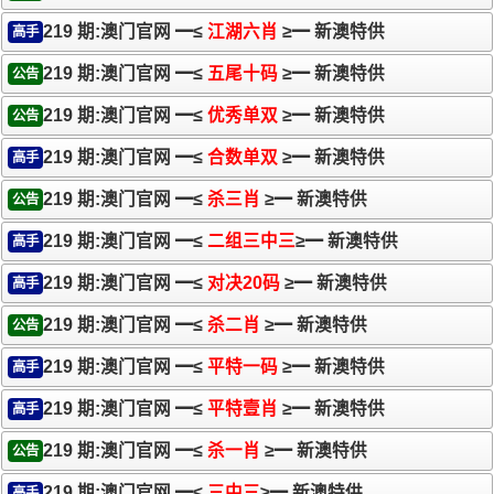
219 期:澳门官网 ━≤
江湖六肖
≥━ 新澳特供
高手
219 期:澳门官网 ━≤
五尾十码
≥━ 新澳特供
公告
219 期:澳门官网 ━≤
优秀单双
≥━ 新澳特供
公告
219 期:澳门官网 ━≤
合数单双
≥━ 新澳特供
高手
219 期:澳门官网 ━≤
杀三肖
≥━ 新澳特供
公告
219 期:澳门官网 ━≤
二组三中三
≥━ 新澳特供
高手
219 期:澳门官网 ━≤
对决20码
≥━ 新澳特供
高手
219 期:澳门官网 ━≤
杀二肖
≥━ 新澳特供
公告
219 期:澳门官网 ━≤
平特一码
≥━ 新澳特供
高手
219 期:澳门官网 ━≤
平特壹肖
≥━ 新澳特供
高手
219 期:澳门官网 ━≤
杀一肖
≥━ 新澳特供
公告
219 期:澳门官网 ━≤
三中三
≥━ 新澳特供
高手