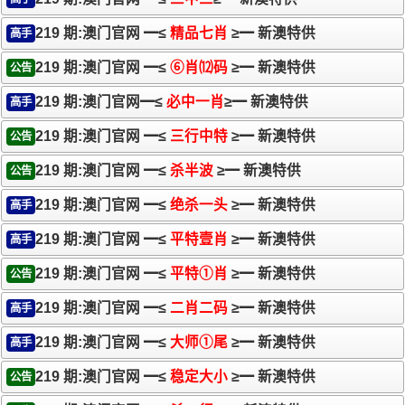
219 期:澳门官网 ━≤
精品七肖
≥━ 新澳特供
高手
219 期:澳门官网 ━≤
⑥肖⑿码
≥━ 新澳特供
公告
219 期:澳门官网━≤
必中一肖
≥━ 新澳特供
高手
219 期:澳门官网 ━≤
三行中特
≥━ 新澳特供
公告
219 期:澳门官网 ━≤
杀半波
≥━ 新澳特供
公告
219 期:澳门官网 ━≤
绝杀一头
≥━ 新澳特供
高手
219 期:澳门官网 ━≤
平特壹肖
≥━ 新澳特供
高手
219 期:澳门官网 ━≤
平特①肖
≥━ 新澳特供
公告
219 期:澳门官网 ━≤
二肖二码
≥━ 新澳特供
高手
219 期:澳门官网 ━≤
大师①尾
≥━ 新澳特供
高手
219 期:澳门官网 ━≤
稳定大小
≥━ 新澳特供
公告