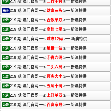
219 期:澳门官网 ━≤
三行中特
≥━ 新澳特供
公告
219 期:澳门官网 ━≤
财富三头
≥━ 新澳特供
高手
219 期:澳门官网 ━≤
合数单双
≥━ 新澳特供
公告
219 期:澳门官网 ━≤
高档七尾
≥━ 新澳特供
公告
219 期:澳门官网 ━≤
贼准12码
≥━ 新澳特供
公告
219 期:澳门官网 ━≤
绝世一波
≥━ 新澳特供
公告
219 期:澳门官网 ━≤
③肖六码
≥━ 新澳特供
公告
219 期:澳门官网 ━≤
二头六码
≥━ 新澳特供
公告
219 期:澳门官网 ━≤
顶尖大小
≥━ 新澳特供
公告
219 期:澳门官网 ━≤
五尾十码
≥━ 新澳特供
公告
219 期:澳门官网 ━≤
上好单双
≥━ 新澳特供
公告
219 期:澳门官网 ━≤
百富家野
≥━ 新澳特供
公告