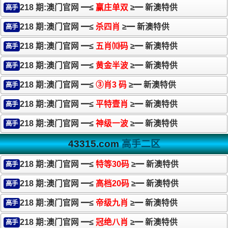
218 期:澳门官网 ━≤
赢庄单双
≥━ 新澳特供
高手
218 期:澳门官网 ━≤
杀四肖
≥━ 新澳特供
高手
218 期:澳门官网 ━≤
五肖⑽码
≥━ 新澳特供
高手
218 期:澳门官网 ━≤
黄金半波
≥━ 新澳特供
高手
218 期:澳门官网 ━≤
③肖3 码
≥━ 新澳特供
高手
218 期:澳门官网 ━≤
平特壹肖
≥━ 新澳特供
高手
218 期:澳门官网 ━≤
神级一波
≥━ 新澳特供
高手
43315.com
高手二区
218 期:澳门官网 ━≤
特等30码
≥━ 新澳特供
高手
218 期:澳门官网 ━≤
高档20码
≥━ 新澳特供
高手
218 期:澳门官网 ━≤
帝级九肖
≥━ 新澳特供
高手
218 期:澳门官网 ━≤
冠绝八肖
≥━ 新澳特供
高手