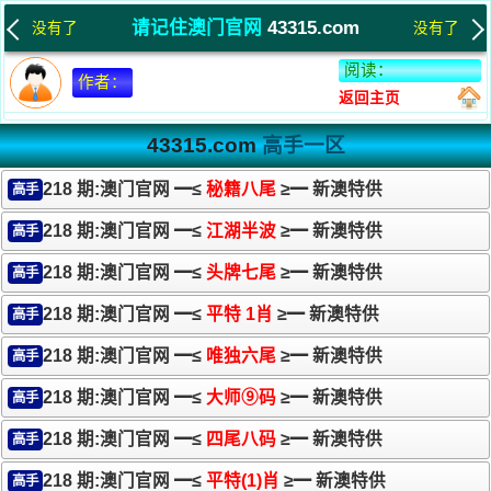
请记住澳门官网
43315.com
没有了
没有了
阅读：
作者：
返回主页
43315.com
高手一区
218 期:澳门官网 ━≤
秘籍八尾
≥━ 新澳特供
高手
218 期:澳门官网 ━≤
江湖半波
≥━ 新澳特供
高手
218 期:澳门官网 ━≤
头牌七尾
≥━ 新澳特供
高手
218 期:澳门官网 ━≤
平特 1肖
≥━ 新澳特供
高手
218 期:澳门官网 ━≤
唯独六尾
≥━ 新澳特供
高手
218 期:澳门官网 ━≤
大师⑨码
≥━ 新澳特供
高手
218 期:澳门官网 ━≤
四尾八码
≥━ 新澳特供
高手
218 期:澳门官网 ━≤
平特(1)肖
≥━ 新澳特供
高手