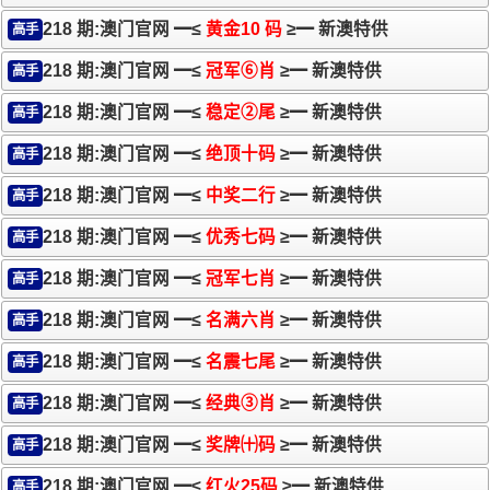
218 期:澳门官网 ━≤
黄金10 码
≥━ 新澳特供
高手
218 期:澳门官网 ━≤
冠军⑥肖
≥━ 新澳特供
高手
218 期:澳门官网 ━≤
稳定②尾
≥━ 新澳特供
高手
218 期:澳门官网 ━≤
绝顶十码
≥━ 新澳特供
高手
218 期:澳门官网 ━≤
中奖二行
≥━ 新澳特供
高手
218 期:澳门官网 ━≤
优秀七码
≥━ 新澳特供
高手
218 期:澳门官网 ━≤
冠军七肖
≥━ 新澳特供
高手
218 期:澳门官网 ━≤
名满六肖
≥━ 新澳特供
高手
218 期:澳门官网 ━≤
名震七尾
≥━ 新澳特供
高手
218 期:澳门官网 ━≤
经典③肖
≥━ 新澳特供
高手
218 期:澳门官网 ━≤
奖牌㈩码
≥━ 新澳特供
高手
218 期:澳门官网 ━≤
红火25码
≥━ 新澳特供
高手