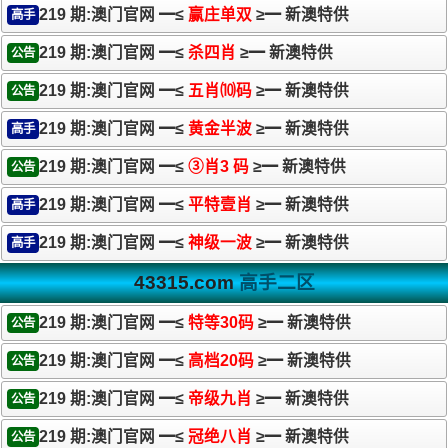
219 期:澳门官网 ━≤
赢庄单双
≥━ 新澳特供
高手
219 期:澳门官网 ━≤
杀四肖
≥━ 新澳特供
公告
219 期:澳门官网 ━≤
五肖⑽码
≥━ 新澳特供
公告
219 期:澳门官网 ━≤
黄金半波
≥━ 新澳特供
高手
219 期:澳门官网 ━≤
③肖3 码
≥━ 新澳特供
公告
219 期:澳门官网 ━≤
平特壹肖
≥━ 新澳特供
高手
219 期:澳门官网 ━≤
神级一波
≥━ 新澳特供
高手
43315.com
高手二区
219 期:澳门官网 ━≤
特等30码
≥━ 新澳特供
公告
219 期:澳门官网 ━≤
高档20码
≥━ 新澳特供
公告
219 期:澳门官网 ━≤
帝级九肖
≥━ 新澳特供
公告
219 期:澳门官网 ━≤
冠绝八肖
≥━ 新澳特供
公告