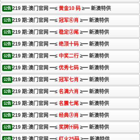
219 期:澳门官网 ━≤
黄金10 码
≥━ 新澳特供
公告
219 期:澳门官网 ━≤
冠军⑥肖
≥━ 新澳特供
公告
219 期:澳门官网 ━≤
稳定②尾
≥━ 新澳特供
公告
219 期:澳门官网 ━≤
绝顶十码
≥━ 新澳特供
公告
219 期:澳门官网 ━≤
中奖二行
≥━ 新澳特供
公告
219 期:澳门官网 ━≤
优秀七码
≥━ 新澳特供
公告
219 期:澳门官网 ━≤
冠军七肖
≥━ 新澳特供
公告
219 期:澳门官网 ━≤
名满六肖
≥━ 新澳特供
公告
219 期:澳门官网 ━≤
名震七尾
≥━ 新澳特供
公告
219 期:澳门官网 ━≤
经典③肖
≥━ 新澳特供
公告
219 期:澳门官网 ━≤
奖牌㈩码
≥━ 新澳特供
公告
219 期:澳门官网 ━≤
红火25码
≥━ 新澳特供
公告