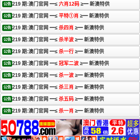
219 期:澳门官网 ━≤
六肖12码
≥━ 新澳特供
公告
219 期:澳门官网 ━≤
平特①肖
≥━ 新澳特供
公告
219 期:澳门官网 ━≤
杀四肖
≥━ 新澳特供
公告
219 期:澳门官网 ━≤
杀半波
≥━ 新澳特供
公告
219 期:澳门官网 ━≤
杀一行
≥━ 新澳特供
公告
219 期:澳门官网 ━≤
冠军二波
≥━ 新澳特供
公告
219 期:澳门官网 ━≤
杀一波
≥━ 新澳特供
公告
219 期:澳门官网 ━≤
杀三肖
≥━ 新澳特供
公告
219 期:澳门官网 ━≤
杀五码
≥━ 新澳特供
公告
219 期:澳门官网 ━≤
杀一肖
≥━ 新澳特供
公告