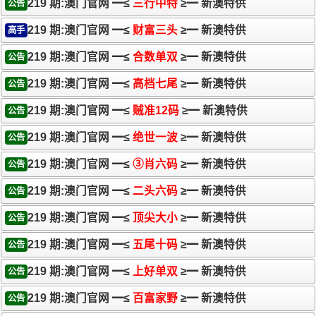
219 期:澳门官网 ━≤
三行中特
≥━ 新澳特供
公告
219 期:澳门官网 ━≤
财富三头
≥━ 新澳特供
高手
219 期:澳门官网 ━≤
合数单双
≥━ 新澳特供
公告
219 期:澳门官网 ━≤
高档七尾
≥━ 新澳特供
公告
219 期:澳门官网 ━≤
贼准12码
≥━ 新澳特供
公告
219 期:澳门官网 ━≤
绝世一波
≥━ 新澳特供
公告
219 期:澳门官网 ━≤
③肖六码
≥━ 新澳特供
公告
219 期:澳门官网 ━≤
二头六码
≥━ 新澳特供
公告
219 期:澳门官网 ━≤
顶尖大小
≥━ 新澳特供
公告
219 期:澳门官网 ━≤
五尾十码
≥━ 新澳特供
公告
219 期:澳门官网 ━≤
上好单双
≥━ 新澳特供
公告
219 期:澳门官网 ━≤
百富家野
≥━ 新澳特供
公告