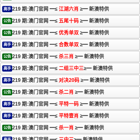
219 期:澳门官网 ━≤
江湖六肖
≥━ 新澳特供
高手
219 期:澳门官网 ━≤
五尾十码
≥━ 新澳特供
公告
219 期:澳门官网 ━≤
优秀单双
≥━ 新澳特供
公告
219 期:澳门官网 ━≤
合数单双
≥━ 新澳特供
高手
219 期:澳门官网 ━≤
杀三肖
≥━ 新澳特供
公告
219 期:澳门官网 ━≤
二组三中三
≥━ 新澳特供
高手
219 期:澳门官网 ━≤
对决20码
≥━ 新澳特供
高手
219 期:澳门官网 ━≤
杀二肖
≥━ 新澳特供
公告
219 期:澳门官网 ━≤
平特一码
≥━ 新澳特供
高手
219 期:澳门官网 ━≤
平特壹肖
≥━ 新澳特供
高手
219 期:澳门官网 ━≤
杀一肖
≥━ 新澳特供
公告
219 期:澳门官网 ━≤
三中三
≥━ 新澳特供
高手