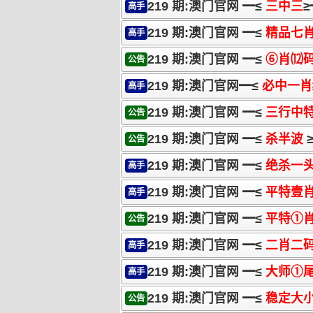
219 期:澳门官网 ━≤
三中三
高手
219 期:澳门官网 ━≤
精品七
高手
219 期:澳门官网 ━≤
⑥肖⑿
公告
219 期:澳门官网━≤
必中一肖
高手
219 期:澳门官网 ━≤
三行中
公告
219 期:澳门官网 ━≤
杀半波
公告
219 期:澳门官网 ━≤
绝杀一
高手
219 期:澳门官网 ━≤
平特壹
高手
219 期:澳门官网 ━≤
平特①
公告
219 期:澳门官网 ━≤
二肖二
高手
219 期:澳门官网 ━≤
大师①
高手
219 期:澳门官网 ━≤
稳定大
公告