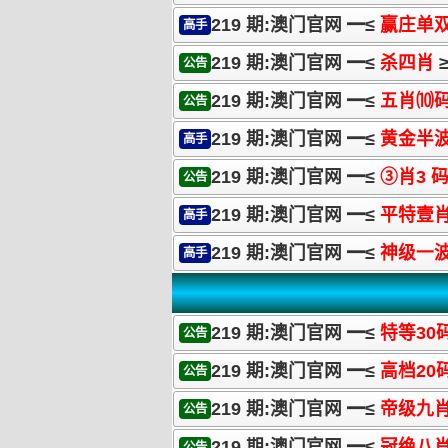
219 期:澳门官网 ━≤
赢庄单
高手
219 期:澳门官网 ━≤
杀四肖
公告
219 期:澳门官网 ━≤
五肖⑽
公告
219 期:澳门官网 ━≤
黄金半
高手
219 期:澳门官网 ━≤
③肖3 
公告
219 期:澳门官网 ━≤
平特壹
高手
219 期:澳门官网 ━≤
神级一
高手
219 期:澳门官网 ━≤
特等30
公告
219 期:澳门官网 ━≤
高档20
公告
219 期:澳门官网 ━≤
帝级九
公告
219 期:澳门官网 ━≤
冠绝八
公告