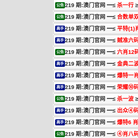
219 期:澳门官网 ━≤
杀一行
公告
219 期:澳门官网 ━≤
合数单
公告
219 期:澳门官网 ━≤
平特(1)
高手
219 期:澳门官网 ━≤
贼准六
高手
219 期:澳门官网 ━≤
六肖12
公告
219 期:澳门官网 ━≤
金典二
高手
219 期:澳门官网 ━≤
爆特一
高手
219 期:澳门官网 ━≤
荣耀⑩
高手
219 期:澳门官网 ━≤
杀一波
公告
219 期:澳门官网 ━≤
出众④
高手
219 期:澳门官网 ━≤
爆特6 
高手
219 期:澳门官网 ━≤
④肖八
公告