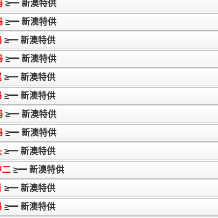
码
≥━ 新澳特供
码
≥━ 新澳特供
码
≥━ 新澳特供
码
≥━ 新澳特供
尾
≥━ 新澳特供
码
≥━ 新澳特供
码
≥━ 新澳特供
码
≥━ 新澳特供
头
≥━ 新澳特供
中二
≥━ 新澳特供
肖
≥━ 新澳特供
码
≥━ 新澳特供