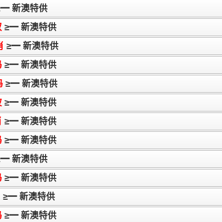
≥━ 新澳特供
双
≥━ 新澳特供
肖
≥━ 新澳特供
码
≥━ 新澳特供
码
≥━ 新澳特供
波
≥━ 新澳特供
肖
≥━ 新澳特供
码
≥━ 新澳特供
≥━ 新澳特供
码
≥━ 新澳特供
肖
≥━ 新澳特供
码
≥━ 新澳特供