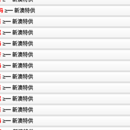
码
≥━ 新澳特供
肖
≥━ 新澳特供
尾
≥━ 新澳特供
码
≥━ 新澳特供
行
≥━ 新澳特供
码
≥━ 新澳特供
肖
≥━ 新澳特供
肖
≥━ 新澳特供
尾
≥━ 新澳特供
肖
≥━ 新澳特供
码
≥━ 新澳特供