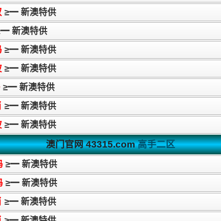
双
≥━ 新澳特供
≥━ 新澳特供
码
≥━ 新澳特供
波
≥━ 新澳特供
码
≥━ 新澳特供
肖
≥━ 新澳特供
波
≥━ 新澳特供
澳门官网
43315.com
高手二区
码
≥━ 新澳特供
码
≥━ 新澳特供
肖
≥━ 新澳特供
肖
≥━ 新澳特供