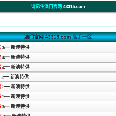
请记住澳门官网
43315.com
澳门官网
43315.com
高手一区
尾
≥━ 新澳特供
波
≥━ 新澳特供
尾
≥━ 新澳特供
肖
≥━ 新澳特供
尾
≥━ 新澳特供
码
≥━ 新澳特供
码
≥━ 新澳特供