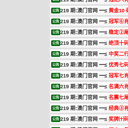
219 期:澳门官网 ━≤
黄金10 
公告
219 期:澳门官网 ━≤
冠军⑥
公告
219 期:澳门官网 ━≤
稳定②
公告
219 期:澳门官网 ━≤
绝顶十
公告
219 期:澳门官网 ━≤
中奖二
公告
219 期:澳门官网 ━≤
优秀七
公告
219 期:澳门官网 ━≤
冠军七
公告
219 期:澳门官网 ━≤
名满六
公告
219 期:澳门官网 ━≤
名震七
公告
219 期:澳门官网 ━≤
经典③
公告
219 期:澳门官网 ━≤
奖牌㈩
公告