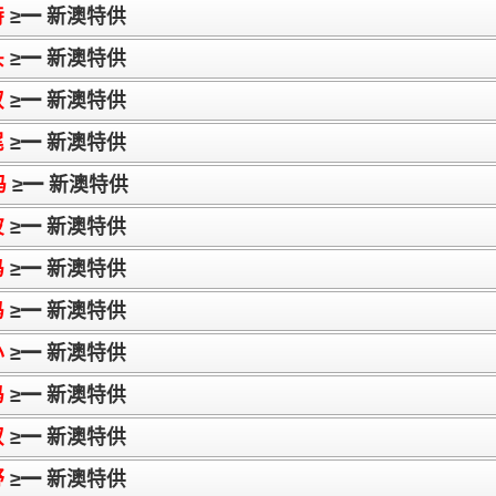
特
≥━ 新澳特供
头
≥━ 新澳特供
双
≥━ 新澳特供
尾
≥━ 新澳特供
码
≥━ 新澳特供
波
≥━ 新澳特供
码
≥━ 新澳特供
码
≥━ 新澳特供
小
≥━ 新澳特供
码
≥━ 新澳特供
双
≥━ 新澳特供
野
≥━ 新澳特供