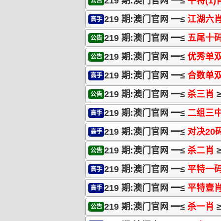
219 期:澳门官网 ━≤
平特(1)
公告
219 期:澳门官网 ━≤
江湖六
高手
219 期:澳门官网 ━≤
五尾十
公告
219 期:澳门官网 ━≤
优秀单
公告
219 期:澳门官网 ━≤
合数单
高手
219 期:澳门官网 ━≤
杀三肖
公告
219 期:澳门官网 ━≤
二组三
高手
219 期:澳门官网 ━≤
对决20
高手
219 期:澳门官网 ━≤
杀二肖
公告
219 期:澳门官网 ━≤
平特一
高手
219 期:澳门官网 ━≤
平特壹
高手
219 期:澳门官网 ━≤
杀一肖
公告