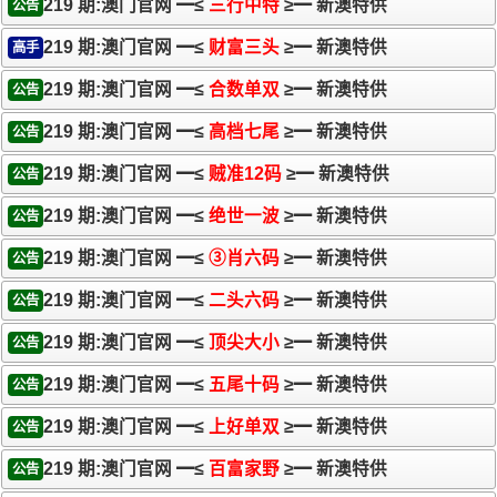
219 期:澳门官网 ━≤
三行中特
≥━ 新澳特供
公告
219 期:澳门官网 ━≤
财富三头
≥━ 新澳特供
高手
219 期:澳门官网 ━≤
合数单双
≥━ 新澳特供
公告
219 期:澳门官网 ━≤
高档七尾
≥━ 新澳特供
公告
219 期:澳门官网 ━≤
贼准12码
≥━ 新澳特供
公告
219 期:澳门官网 ━≤
绝世一波
≥━ 新澳特供
公告
219 期:澳门官网 ━≤
③肖六码
≥━ 新澳特供
公告
219 期:澳门官网 ━≤
二头六码
≥━ 新澳特供
公告
219 期:澳门官网 ━≤
顶尖大小
≥━ 新澳特供
公告
219 期:澳门官网 ━≤
五尾十码
≥━ 新澳特供
公告
219 期:澳门官网 ━≤
上好单双
≥━ 新澳特供
公告
219 期:澳门官网 ━≤
百富家野
≥━ 新澳特供
公告