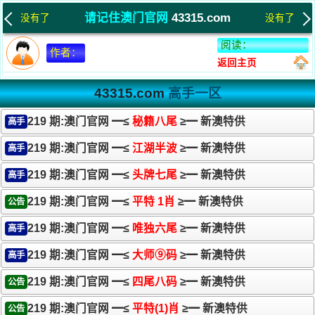
请记住澳门官网
43315.com
没有了
没有了
阅读：
作者：
返回主页
43315.com
高手一区
219 期:澳门官网 ━≤
秘籍八尾
≥━ 新澳特供
高手
219 期:澳门官网 ━≤
江湖半波
≥━ 新澳特供
高手
219 期:澳门官网 ━≤
头牌七尾
≥━ 新澳特供
高手
219 期:澳门官网 ━≤
平特 1肖
≥━ 新澳特供
公告
219 期:澳门官网 ━≤
唯独六尾
≥━ 新澳特供
高手
219 期:澳门官网 ━≤
大师⑨码
≥━ 新澳特供
高手
219 期:澳门官网 ━≤
四尾八码
≥━ 新澳特供
公告
219 期:澳门官网 ━≤
平特(1)肖
≥━ 新澳特供
公告