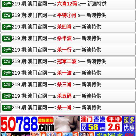
219 期:澳门官网 ━≤
六肖12码
≥━ 新澳特供
公告
219 期:澳门官网 ━≤
平特①肖
≥━ 新澳特供
公告
219 期:澳门官网 ━≤
杀四肖
≥━ 新澳特供
公告
219 期:澳门官网 ━≤
杀半波
≥━ 新澳特供
公告
219 期:澳门官网 ━≤
杀一行
≥━ 新澳特供
公告
219 期:澳门官网 ━≤
冠军二波
≥━ 新澳特供
公告
219 期:澳门官网 ━≤
杀一波
≥━ 新澳特供
公告
219 期:澳门官网 ━≤
杀三肖
≥━ 新澳特供
公告
219 期:澳门官网 ━≤
杀五码
≥━ 新澳特供
公告
219 期:澳门官网 ━≤
杀一肖
≥━ 新澳特供
公告