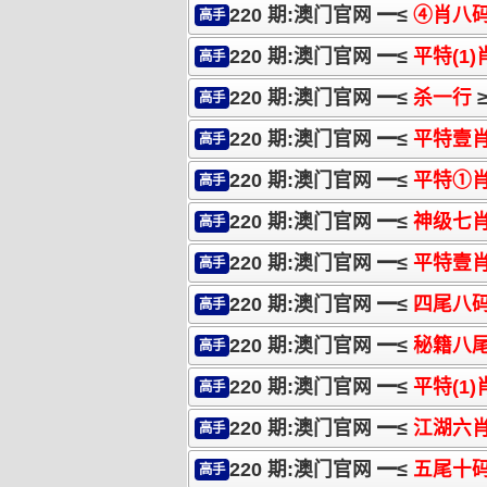
220 期:澳门官网 ━≤
④肖八
高手
220 期:澳门官网 ━≤
平特(1)
高手
220 期:澳门官网 ━≤
杀一行
高手
220 期:澳门官网 ━≤
平特壹
高手
220 期:澳门官网 ━≤
平特①
高手
220 期:澳门官网 ━≤
神级七
高手
220 期:澳门官网 ━≤
平特壹
高手
220 期:澳门官网 ━≤
四尾八
高手
220 期:澳门官网 ━≤
秘籍八
高手
220 期:澳门官网 ━≤
平特(1)
高手
220 期:澳门官网 ━≤
江湖六
高手
220 期:澳门官网 ━≤
五尾十
高手