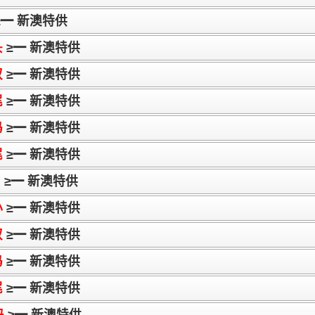
≥━ 新澳特供
头
≥━ 新澳特供
双
≥━ 新澳特供
尾
≥━ 新澳特供
码
≥━ 新澳特供
尾
≥━ 新澳特供
肖
≥━ 新澳特供
小
≥━ 新澳特供
双
≥━ 新澳特供
码
≥━ 新澳特供
尾
≥━ 新澳特供
码
≥━ 新澳特供