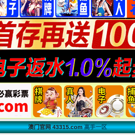
澳门官网
43315.com
高手一区