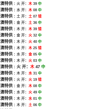
新澳特供 :
火 开：
木
39
中
新澳特供 :
水 开：
木
08
中
新澳特供 :
土 开：
土
07
错
新澳特供 :
金 开：
土
36
中
新澳特供 :
木 开：
木
39
错
新澳特供 :
金 开：
火
32
中
新澳特供 :
木 开：
火
40
中
新澳特供 :
木 开：
木
25
错
新澳特供 :
水 开：
金
05
中
新澳特供 :
木 开：
火
03
中
澳特供 : 火 开：
木
47
中
新澳特供 :
木 开：
水
31
中
新澳特供 :
火 开：
火
19
错
新澳特供 :
金 开：
木
08
中
新澳特供 :
水 开：
火
49
中
新澳特供 :
木 开：
水
01
中
新澳特供 :
木 开：
土
06
中