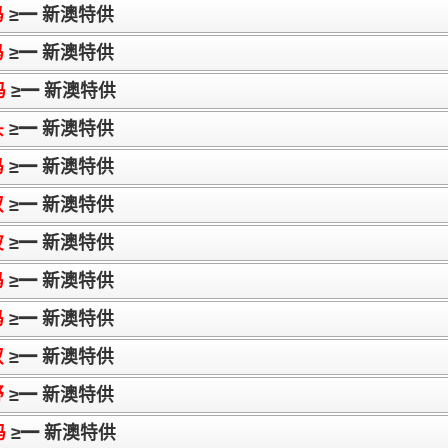
码
≥━ 新澳特供
码
≥━ 新澳特供
码
≥━ 新澳特供
头
≥━ 新澳特供
码
≥━ 新澳特供
双
≥━ 新澳特供
波
≥━ 新澳特供
码
≥━ 新澳特供
码
≥━ 新澳特供
双
≥━ 新澳特供
野
≥━ 新澳特供
码
≥━ 新澳特供