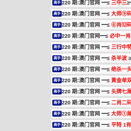
220 期:澳门官网 ━≤
三中三
高手
220 期:澳门官网 ━≤
大师⑨
高手
220 期:澳门官网 ━≤
⑥肖⑿
高手
220 期:澳门官网━≤
必中一肖
高手
220 期:澳门官网 ━≤
三行中
高手
220 期:澳门官网 ━≤
杀半波
高手
220 期:澳门官网 ━≤
绝杀一
高手
220 期:澳门官网 ━≤
黄金单
高手
220 期:澳门官网 ━≤
头牌七
高手
220 期:澳门官网 ━≤
二肖二
高手
220 期:澳门官网 ━≤
大师①
高手
220 期:澳门官网 ━≤
平特 1
高手