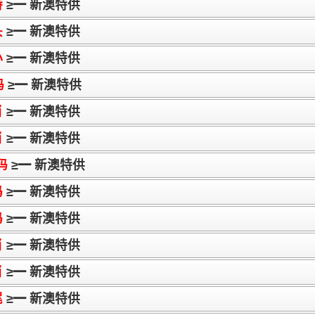
特
≥━ 新澳特供
头
≥━ 新澳特供
小
≥━ 新澳特供
码
≥━ 新澳特供
肖
≥━ 新澳特供
肖
≥━ 新澳特供
码
≥━ 新澳特供
码
≥━ 新澳特供
码
≥━ 新澳特供
肖
≥━ 新澳特供
肖
≥━ 新澳特供
尾
≥━ 新澳特供