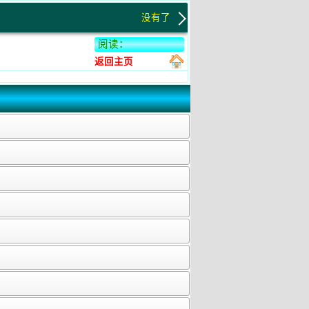
没有了
阅读：
返回主页