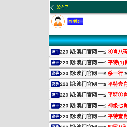
没有了
作者：
220 期:澳门官网 ━≤
④肖八
高手
220 期:澳门官网 ━≤
平特(1)
高手
220 期:澳门官网 ━≤
杀一行
高手
220 期:澳门官网 ━≤
平特壹
高手
220 期:澳门官网 ━≤
平特①
高手
220 期:澳门官网 ━≤
神级七
高手
220 期:澳门官网 ━≤
平特壹
高手