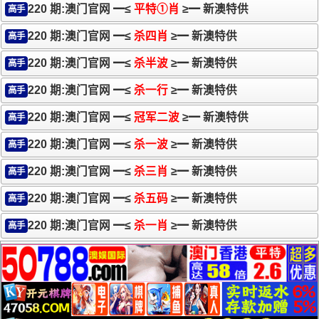
220 期:澳门官网 ━≤
平特①肖
≥━ 新澳特供
高手
220 期:澳门官网 ━≤
杀四肖
≥━ 新澳特供
高手
220 期:澳门官网 ━≤
杀半波
≥━ 新澳特供
高手
220 期:澳门官网 ━≤
杀一行
≥━ 新澳特供
高手
220 期:澳门官网 ━≤
冠军二波
≥━ 新澳特供
高手
220 期:澳门官网 ━≤
杀一波
≥━ 新澳特供
高手
220 期:澳门官网 ━≤
杀三肖
≥━ 新澳特供
高手
220 期:澳门官网 ━≤
杀五码
≥━ 新澳特供
高手
220 期:澳门官网 ━≤
杀一肖
≥━ 新澳特供
高手