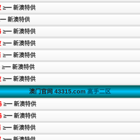
双
≥━ 新澳特供
≥━ 新澳特供
码
≥━ 新澳特供
波
≥━ 新澳特供
肖
≥━ 新澳特供
码
≥━ 新澳特供
波
≥━ 新澳特供
澳门官网
43315.com
高手二区
码
≥━ 新澳特供
码
≥━ 新澳特供
肖
≥━ 新澳特供
尾
≥━ 新澳特供