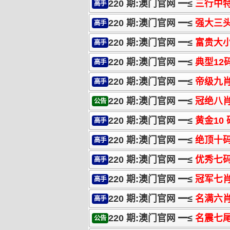
220 期:澳门官网 ━≤
三行中
高手
220 期:澳门官网 ━≤
强大三
高手
220 期:澳门官网 ━≤
富贵大
高手
220 期:澳门官网 ━≤
典型12
高手
220 期:澳门官网 ━≤
帝级九
高手
220 期:澳门官网 ━≤
冠绝八
公告
220 期:澳门官网 ━≤
黄金10 
高手
220 期:澳门官网 ━≤
绝顶十
高手
220 期:澳门官网 ━≤
优秀七
高手
220 期:澳门官网 ━≤
冠军七
高手
220 期:澳门官网 ━≤
名满六
高手
220 期:澳门官网 ━≤
名震七
公告