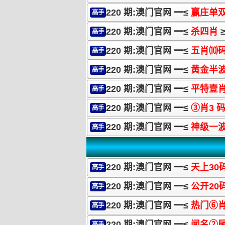
220 期:澳门官网 ━≤
赢庄单
高手
220 期:澳门官网 ━≤
杀四肖
高手
220 期:澳门官网 ━≤
五肖⑽
高手
220 期:澳门官网 ━≤
黄金半
高手
220 期:澳门官网 ━≤
平特壹
高手
220 期:澳门官网 ━≤
③肖3 
高手
220 期:澳门官网 ━≤
神级一
高手
220 期:澳门官网 ━≤
天上30
高手
220 期:澳门官网 ━≤
公开20
高手
220 期:澳门官网 ━≤
热门⑥
高手
220 期:澳门官网 ━≤
闻名②
高手