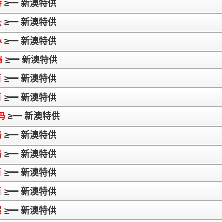
特
≥━ 新澳特供
头
≥━ 新澳特供
小
≥━ 新澳特供
码
≥━ 新澳特供
肖
≥━ 新澳特供
肖
≥━ 新澳特供
码
≥━ 新澳特供
码
≥━ 新澳特供
码
≥━ 新澳特供
肖
≥━ 新澳特供
肖
≥━ 新澳特供
尾
≥━ 新澳特供