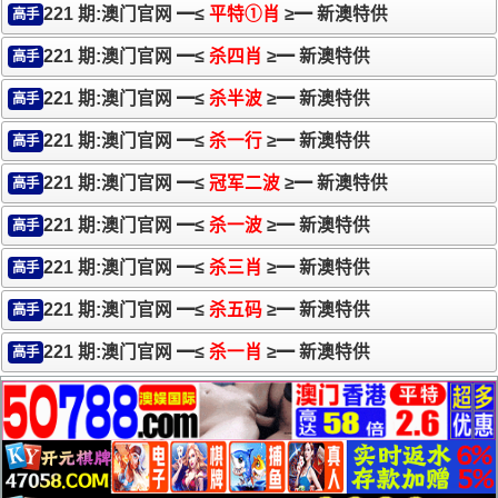
221 期:澳门官网 ━≤
平特①肖
≥━ 新澳特供
高手
221 期:澳门官网 ━≤
杀四肖
≥━ 新澳特供
高手
221 期:澳门官网 ━≤
杀半波
≥━ 新澳特供
高手
221 期:澳门官网 ━≤
杀一行
≥━ 新澳特供
高手
221 期:澳门官网 ━≤
冠军二波
≥━ 新澳特供
高手
221 期:澳门官网 ━≤
杀一波
≥━ 新澳特供
高手
221 期:澳门官网 ━≤
杀三肖
≥━ 新澳特供
高手
221 期:澳门官网 ━≤
杀五码
≥━ 新澳特供
高手
221 期:澳门官网 ━≤
杀一肖
≥━ 新澳特供
高手