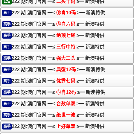
222 期:澳门官网 ━≤
二头十码
≥━ 新澳特供
公告
222 期:澳门官网 ━≤
⑤肖10码
≥━ 新澳特供
高手
222 期:澳门官网 ━≤
③肖六码
≥━ 新澳特供
高手
222 期:澳门官网 ━≤
绝顶七尾
≥━ 新澳特供
高手
222 期:澳门官网 ━≤
三行中特
≥━ 新澳特供
高手
222 期:澳门官网 ━≤
强大三头
≥━ 新澳特供
高手
222 期:澳门官网 ━≤
典型12码
≥━ 新澳特供
高手
222 期:澳门官网 ━≤
优秀七码
≥━ 新澳特供
高手
222 期:澳门官网 ━≤
⑥肖12码
≥━ 新澳特供
高手
222 期:澳门官网 ━≤
合数单双
≥━ 新澳特供
高手
222 期:澳门官网 ━≤
绝世一波
≥━ 新澳特供
高手
222 期:澳门官网 ━≤
上好单双
≥━ 新澳特供
高手