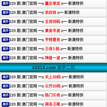
220 期:澳门官网 ━≤
赢庄单双
≥━ 新澳特供
高手
220 期:澳门官网 ━≤
杀四肖
≥━ 新澳特供
高手
220 期:澳门官网 ━≤
五肖⑽码
≥━ 新澳特供
高手
220 期:澳门官网 ━≤
黄金半波
≥━ 新澳特供
高手
220 期:澳门官网 ━≤
平特壹肖
≥━ 新澳特供
高手
220 期:澳门官网 ━≤
③肖3 码
≥━ 新澳特供
高手
220 期:澳门官网 ━≤
神级一波
≥━ 新澳特供
高手
43315.com
高手二区
220 期:澳门官网 ━≤
天上30码
≥━ 新澳特供
高手
220 期:澳门官网 ━≤
公开20码
≥━ 新澳特供
高手
220 期:澳门官网 ━≤
热门⑥肖
≥━ 新澳特供
高手
220 期:澳门官网 ━≤
闻名②尾
≥━ 新澳特供
高手