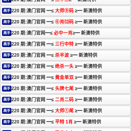
220 期:澳门官网 ━≤
大师⑨码
≥━ 新澳特供
高手
220 期:澳门官网 ━≤
⑥肖⑿码
≥━ 新澳特供
高手
220 期:澳门官网━≤
必中一肖
≥━ 新澳特供
高手
220 期:澳门官网 ━≤
三行中特
≥━ 新澳特供
高手
220 期:澳门官网 ━≤
杀半波
≥━ 新澳特供
高手
220 期:澳门官网 ━≤
绝杀一头
≥━ 新澳特供
高手
220 期:澳门官网 ━≤
黄金单双
≥━ 新澳特供
高手
220 期:澳门官网 ━≤
头牌七尾
≥━ 新澳特供
高手
220 期:澳门官网 ━≤
二肖二码
≥━ 新澳特供
高手
220 期:澳门官网 ━≤
大师①尾
≥━ 新澳特供
高手
220 期:澳门官网 ━≤
平特 1肖
≥━ 新澳特供
高手