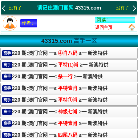
请记住澳门官网
43315.com
没有了
没有了
阅读：
作者：
返回主页
43315.com
高手一区
220 期:澳门官网 ━≤
④肖八码
≥━ 新澳特供
高手
220 期:澳门官网 ━≤
平特(1)肖
≥━ 新澳特供
高手
220 期:澳门官网 ━≤
杀一行
≥━ 新澳特供
高手
220 期:澳门官网 ━≤
平特壹肖
≥━ 新澳特供
高手
220 期:澳门官网 ━≤
平特①肖
≥━ 新澳特供
高手
220 期:澳门官网 ━≤
神级七肖
≥━ 新澳特供
高手
220 期:澳门官网 ━≤
平特壹肖
≥━ 新澳特供
高手
220 期:澳门官网 ━≤
四尾八码
≥━ 新澳特供
高手