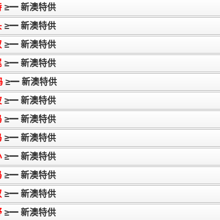
特
≥━ 新澳特供
头
≥━ 新澳特供
双
≥━ 新澳特供
尾
≥━ 新澳特供
码
≥━ 新澳特供
波
≥━ 新澳特供
码
≥━ 新澳特供
码
≥━ 新澳特供
小
≥━ 新澳特供
码
≥━ 新澳特供
双
≥━ 新澳特供
野
≥━ 新澳特供