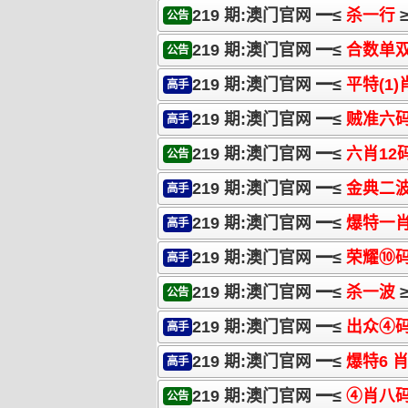
219 期:澳门官网 ━≤
杀一行
公告
219 期:澳门官网 ━≤
合数单
公告
219 期:澳门官网 ━≤
平特(1)
高手
219 期:澳门官网 ━≤
贼准六
高手
219 期:澳门官网 ━≤
六肖12
公告
219 期:澳门官网 ━≤
金典二
高手
219 期:澳门官网 ━≤
爆特一
高手
219 期:澳门官网 ━≤
荣耀⑩
高手
219 期:澳门官网 ━≤
杀一波
公告
219 期:澳门官网 ━≤
出众④
高手
219 期:澳门官网 ━≤
爆特6 
高手
219 期:澳门官网 ━≤
④肖八
公告