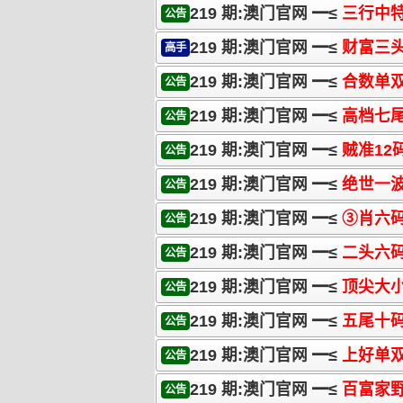
219 期:澳门官网 ━≤
三行中
公告
219 期:澳门官网 ━≤
财富三
高手
219 期:澳门官网 ━≤
合数单
公告
219 期:澳门官网 ━≤
高档七
公告
219 期:澳门官网 ━≤
贼准12
公告
219 期:澳门官网 ━≤
绝世一
公告
219 期:澳门官网 ━≤
③肖六
公告
219 期:澳门官网 ━≤
二头六
公告
219 期:澳门官网 ━≤
顶尖大
公告
219 期:澳门官网 ━≤
五尾十
公告
219 期:澳门官网 ━≤
上好单
公告
219 期:澳门官网 ━≤
百富家
公告