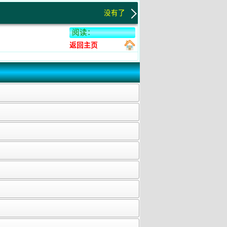
没有了
阅读：
返回主页