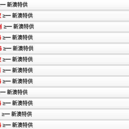
≥━ 新澳特供
双
≥━ 新澳特供
肖
≥━ 新澳特供
码
≥━ 新澳特供
码
≥━ 新澳特供
波
≥━ 新澳特供
肖
≥━ 新澳特供
码
≥━ 新澳特供
≥━ 新澳特供
码
≥━ 新澳特供
肖
≥━ 新澳特供
码
≥━ 新澳特供