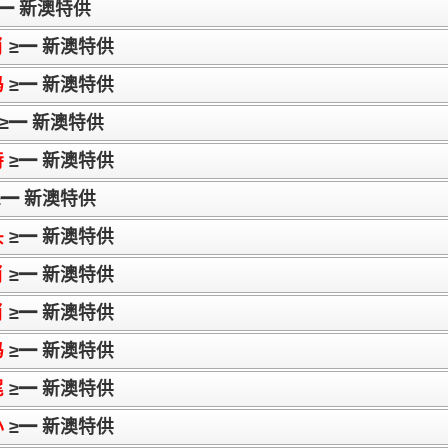
≥━ 新澳特供
肖
≥━ 新澳特供
码
≥━ 新澳特供
≥━ 新澳特供
特
≥━ 新澳特供
≥━ 新澳特供
头
≥━ 新澳特供
肖
≥━ 新澳特供
肖
≥━ 新澳特供
码
≥━ 新澳特供
尾
≥━ 新澳特供
小
≥━ 新澳特供