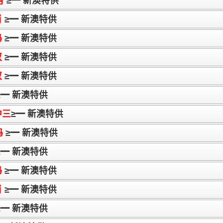
肖
≥━ 新澳特供
肖
≥━ 新澳特供
码
≥━ 新澳特供
双
≥━ 新澳特供
双
≥━ 新澳特供
≥━ 新澳特供
中三
≥━ 新澳特供
码
≥━ 新澳特供
≥━ 新澳特供
码
≥━ 新澳特供
肖
≥━ 新澳特供
≥━ 新澳特供