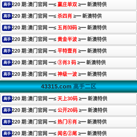
220 期:澳门官网 ━≤
赢庄单双
≥━ 新澳特供
高手
220 期:澳门官网 ━≤
杀四肖
≥━ 新澳特供
高手
220 期:澳门官网 ━≤
五肖⑽码
≥━ 新澳特供
高手
220 期:澳门官网 ━≤
黄金半波
≥━ 新澳特供
高手
220 期:澳门官网 ━≤
平特壹肖
≥━ 新澳特供
高手
220 期:澳门官网 ━≤
③肖3 码
≥━ 新澳特供
高手
220 期:澳门官网 ━≤
神级一波
≥━ 新澳特供
高手
43315.com
高手二区
220 期:澳门官网 ━≤
天上30码
≥━ 新澳特供
高手
220 期:澳门官网 ━≤
公开20码
≥━ 新澳特供
高手
220 期:澳门官网 ━≤
热门⑥肖
≥━ 新澳特供
高手
220 期:澳门官网 ━≤
闻名②尾
≥━ 新澳特供
高手