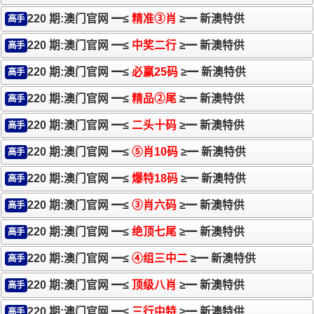
220 期:澳门官网 ━≤
精准③肖
≥━ 新澳特供
高手
220 期:澳门官网 ━≤
中奖二行
≥━ 新澳特供
高手
220 期:澳门官网 ━≤
必赢25码
≥━ 新澳特供
高手
220 期:澳门官网 ━≤
精品②尾
≥━ 新澳特供
高手
220 期:澳门官网 ━≤
二头十码
≥━ 新澳特供
高手
220 期:澳门官网 ━≤
⑤肖10码
≥━ 新澳特供
高手
220 期:澳门官网 ━≤
爆特18码
≥━ 新澳特供
高手
220 期:澳门官网 ━≤
③肖六码
≥━ 新澳特供
高手
220 期:澳门官网 ━≤
绝顶七尾
≥━ 新澳特供
高手
220 期:澳门官网 ━≤
④组三中二
≥━ 新澳特供
高手
220 期:澳门官网 ━≤
顶级八肖
≥━ 新澳特供
高手
220 期:澳门官网 ━≤
三行中特
≥━ 新澳特供
高手