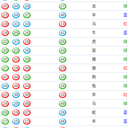
龙
绿
45
04
20
27
羊
蓝
23
04
27
48
马
红
18
31
10
13
牛
蓝
19
05
16
42
虎
绿
32
37
18
05
鼠
绿
33
22
26
43
猪
绿
32
02
33
44
猴
红
21
18
35
23
狗
绿
02
34
32
33
兔
绿
04
46
34
16
羊
红
01
36
30
24
马
绿
24
20
46
49
蛇
蓝
05
19
07
26
羊
蓝
17
15
12
48