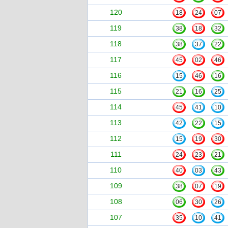
120
18
24
07
119
38
18
32
118
38
37
22
117
45
02
46
116
15
46
16
115
21
16
25
114
45
41
10
113
42
22
15
112
15
19
30
111
24
23
21
110
40
03
43
109
38
07
19
108
06
30
26
107
35
10
41