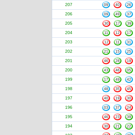
207
09
40
26
206
09
49
37
205
30
17
39
204
11
12
17
203
12
11
31
202
21
15
25
201
46
28
19
200
43
46
05
199
17
49
42
198
48
35
45
197
40
19
30
196
03
37
24
195
46
23
39
194
30
21
22