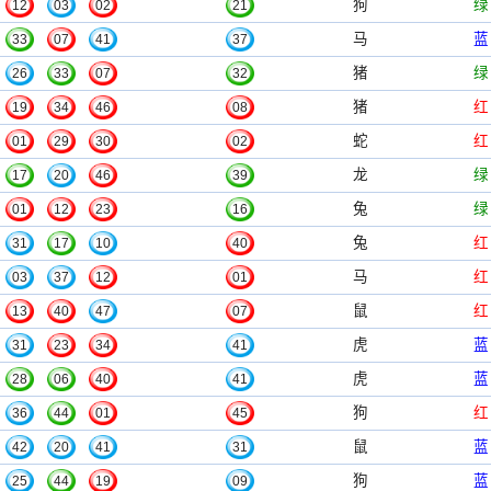
狗
绿
12
03
02
21
马
蓝
33
07
41
37
猪
绿
26
33
07
32
猪
红
19
34
46
08
蛇
红
01
29
30
02
龙
绿
17
20
46
39
兔
绿
01
12
23
16
兔
红
31
17
10
40
马
红
03
37
12
01
鼠
红
13
40
47
07
虎
蓝
31
23
34
41
虎
蓝
28
06
40
41
狗
红
36
44
01
45
鼠
蓝
42
20
41
31
狗
蓝
25
44
19
09