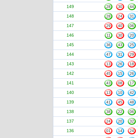
149
28
30
44
148
28
24
31
147
29
40
06
146
11
30
20
145
36
43
25
144
47
31
29
143
13
26
18
142
45
15
26
141
43
08
17
140
13
10
42
139
41
45
48
138
38
22
06
137
24
20
32
136
01
14
24