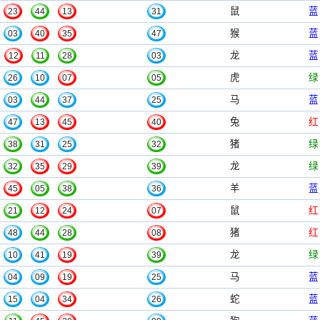
鼠
蓝
23
44
13
31
猴
蓝
03
40
35
47
龙
蓝
12
11
28
03
虎
绿
26
10
07
05
马
蓝
03
44
37
25
兔
红
47
13
45
40
猪
绿
38
31
25
32
龙
绿
32
35
29
39
羊
蓝
45
05
38
36
鼠
红
21
12
24
07
猪
红
48
44
28
08
龙
绿
10
41
19
39
马
蓝
04
09
19
25
蛇
蓝
15
04
34
26