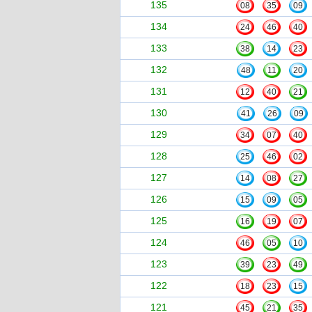
135
08
35
09
134
24
46
40
133
38
14
23
132
48
11
20
131
12
40
21
130
41
26
09
129
34
07
40
128
25
46
02
127
14
08
27
126
15
09
05
125
16
19
07
124
46
05
10
123
39
23
49
122
18
23
15
121
45
21
35