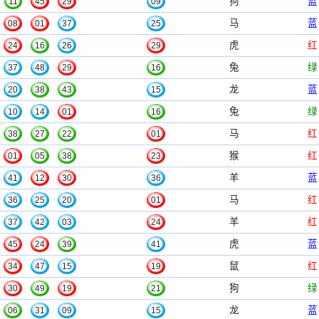
狗
蓝
11
45
29
09
马
蓝
08
01
37
25
虎
红
24
16
26
29
兔
绿
37
48
29
16
龙
蓝
20
38
43
15
兔
绿
10
14
01
16
马
红
38
27
22
01
猴
红
01
05
38
23
羊
蓝
41
12
30
36
马
红
36
25
20
01
羊
红
37
42
03
24
虎
蓝
45
24
39
41
鼠
红
34
47
15
19
狗
绿
30
49
19
21
龙
蓝
06
31
09
15