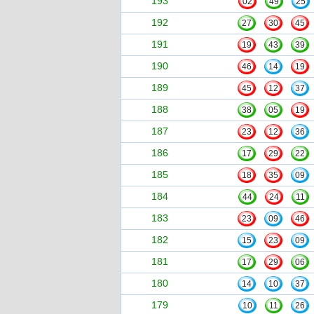
193
02
49
25
192
27
30
45
191
19
43
39
190
46
14
19
189
45
12
37
188
38
05
19
187
23
12
36
186
17
29
22
185
18
35
09
184
44
24
11
183
23
09
46
182
15
23
09
181
17
29
06
180
14
10
37
179
10
11
26