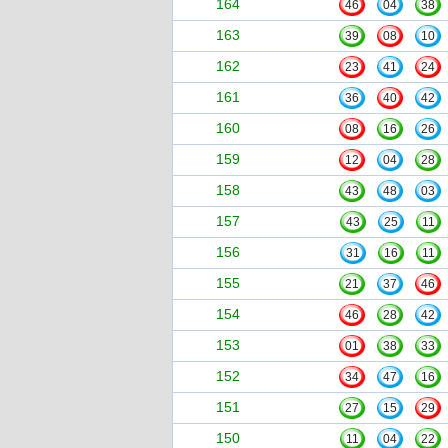
164
46
04
38
163
39
08
10
162
23
41
24
161
36
40
42
160
08
16
26
159
12
04
28
158
43
48
03
157
43
25
11
156
31
16
11
155
21
37
46
154
46
28
42
153
01
38
33
152
34
47
16
151
27
15
29
150
11
04
22