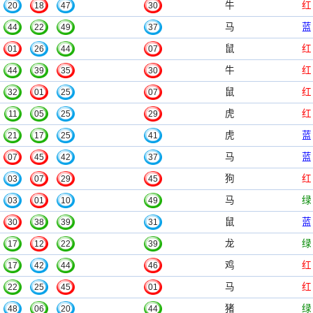
牛
红
20
18
47
30
马
蓝
44
22
49
37
鼠
红
01
26
44
07
牛
红
44
39
35
30
鼠
红
32
01
25
07
虎
红
11
05
25
29
虎
蓝
21
17
25
41
马
蓝
07
45
42
37
狗
红
03
07
29
45
马
绿
03
01
10
49
鼠
蓝
30
38
39
31
龙
绿
17
12
22
39
鸡
红
17
42
44
46
马
红
22
25
45
01
猪
绿
48
06
20
44