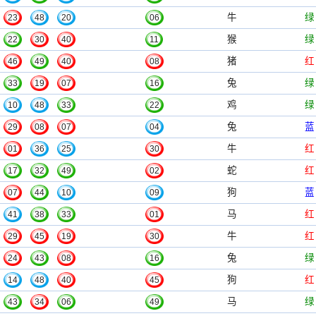
牛
绿
23
48
20
06
猴
绿
22
30
40
11
猪
红
46
49
40
08
兔
绿
33
19
07
16
鸡
绿
10
48
33
22
兔
蓝
29
08
07
04
牛
红
01
36
25
30
蛇
红
17
32
49
02
狗
蓝
07
44
10
09
马
红
41
38
33
01
牛
红
29
45
19
30
兔
绿
24
43
08
16
狗
红
14
48
40
45
马
绿
43
34
06
49