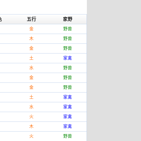
色
五行
家野
金
野兽
木
野兽
金
野兽
土
家禽
水
野兽
金
野兽
金
野兽
土
家禽
水
家禽
火
家禽
木
家禽
火
野兽