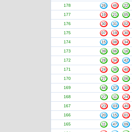
178
26
46
22
177
19
21
05
176
30
31
02
175
07
19
30
174
15
08
34
173
39
06
16
172
28
34
42
171
24
38
40
170
27
46
06
169
44
37
30
168
27
11
24
167
23
03
40
166
20
15
01
165
11
47
09